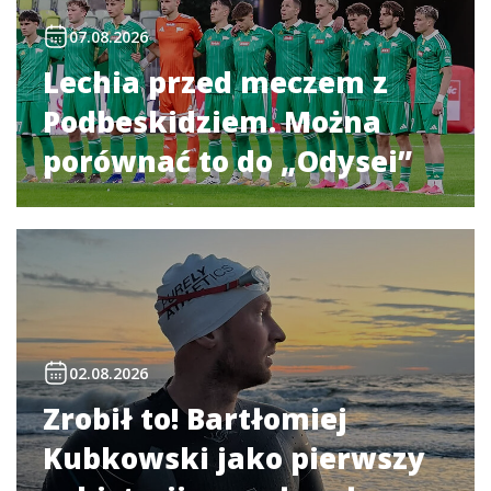
07.08.2026
Lechia przed meczem z
Podbeskidziem. Można
porównać to do „Odysei”
02.08.2026
Zrobił to! Bartłomiej
Kubkowski jako pierwszy