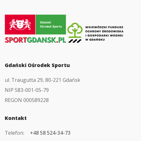
Przejdź
do
strony
głównej
Gdański Ośrodek Sportu
ul. Traugutta 29, 80-221 Gdańsk
NIP 583-001-05-79
REGON 000589228
Kontakt
Telefon:
+48 58 524-34-73