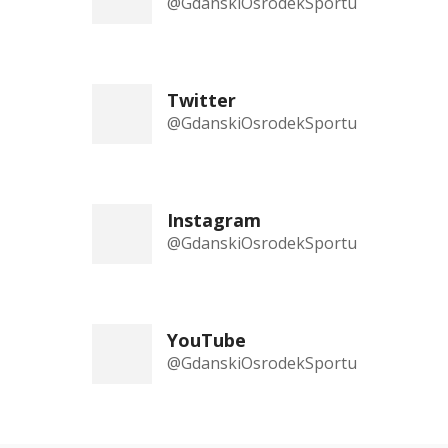
@GdanskiOsrodekSportu
Twitter
@GdanskiOsrodekSportu
Instagram
@GdanskiOsrodekSportu
YouTube
@GdanskiOsrodekSportu