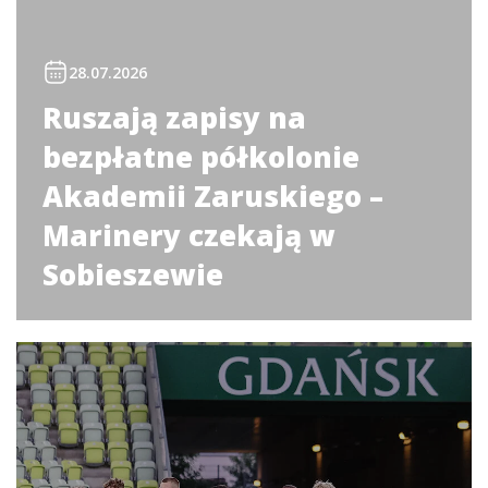
28.07.2026
Ruszają zapisy na
bezpłatne półkolonie
Akademii Zaruskiego –
Marinery czekają w
Sobieszewie