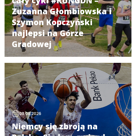
cały cykl #RUNGDN –
Zuzanna Głombiowska i
Szymon Kopczyński
najlepsi na Górze
Gradowej
03.08.2026
Niemcy się zbroją na