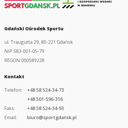
strony
głównej
Gdański Ośrodek Sportu
ul. Traugutta 29, 80-221 Gdańsk
NIP 583-001-05-79
REGON 000589228
Kontakt
Telefon:
+48 58 524-34-73
+48 501-596-316
Faks:
+48 58 524-34-93
Email:
biuro@sportgdansk.pl