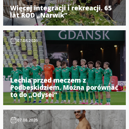
Więcej integracji i rekreacji. 65
lat ROD „Narwik”
07.08.2026
Lechia przed meczem z
Podbeskidziem. Można porównać
to do „Odysei”
07.08.2026