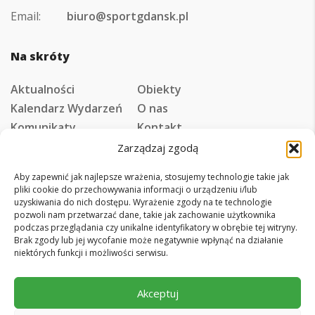
Email:
biuro@sportgdansk.pl
Na skróty
Aktualności
Obiekty
Kalendarz Wydarzeń
O nas
Komunikaty
Kontakt
Zarządzaj zgodą
Aby zapewnić jak najlepsze wrażenia, stosujemy technologie takie jak
pliki cookie do przechowywania informacji o urządzeniu i/lub
uzyskiwania do nich dostępu. Wyrażenie zgody na te technologie
pozwoli nam przetwarzać dane, takie jak zachowanie użytkownika
© 2026 Gdański Ośrodek Sportu
podczas przeglądania czy unikalne identyfikatory w obrębie tej witryny.
Brak zgody lub jej wycofanie może negatywnie wpłynąć na działanie
Regulamin
Deklaracja dostępności
niektórych funkcji i możliwości serwisu.
Polityka prywatności
RODO
Mapa serwisu
Projekt i realizacja:
Tworzenie stron - Noveo
Akceptuj