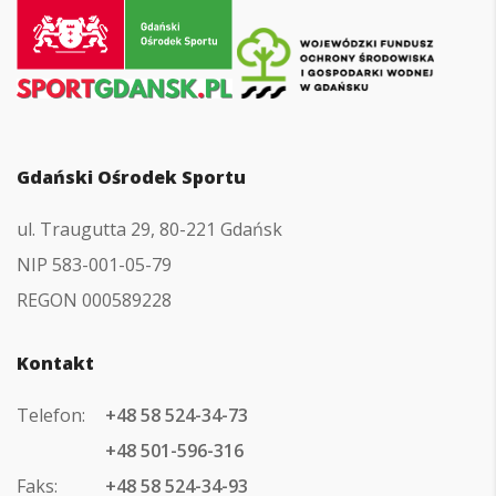
Przejdź
do
strony
głównej
Gdański Ośrodek Sportu
ul. Traugutta 29, 80-221 Gdańsk
NIP 583-001-05-79
REGON 000589228
Kontakt
Telefon:
+48 58 524-34-73
+48 501-596-316
Faks:
+48 58 524-34-93