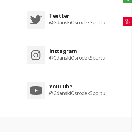
Twitter
@GdanskiOsrodekSportu
Instagram
@GdanskiOsrodekSportu
YouTube
@GdanskiOsrodekSportu