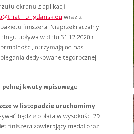
rzutu ekranu z aplikacji
fo@triathlongdansk.eu
wraz z
akietu finiszera. Nieprzekraczalny
eningu upływa w dniu 31.12.2020 r.
ormalności, otrzymają od nas
 biegania dedykowane tegorocznej
t pełnej kwoty wpisowego
zcze w listopadzie uruchomimy
ywać będzie opłata w wysokości 29
et finiszera zawierający medal oraz