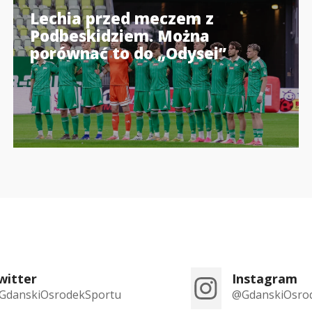
Lechia przed meczem z
Podbeskidziem. Można
porównać to do „Odysei”
witter
Instagram
GdanskiOsrodekSportu
@GdanskiOsro