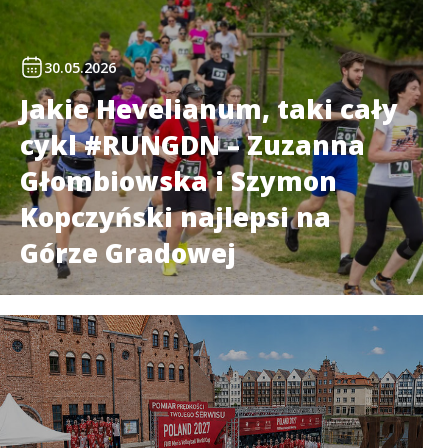
30.05.2026
Jakie Hevelianum, taki cały
cykl #RUNGDN – Zuzanna
Głombiowska i Szymon
Kopczyński najlepsi na
Górze Gradowej