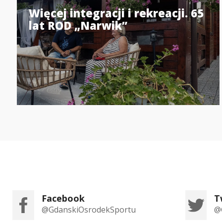
Więcej integracji i rekreacji. 65
lat ROD „Narwik”
Facebook
T
@GdanskiOsrodekSportu
@