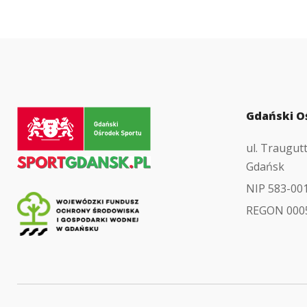
Przejdź
Gdański O
do
ul. Traugut
strony
Gdańsk
głównej
NIP 583-00
REGON 000