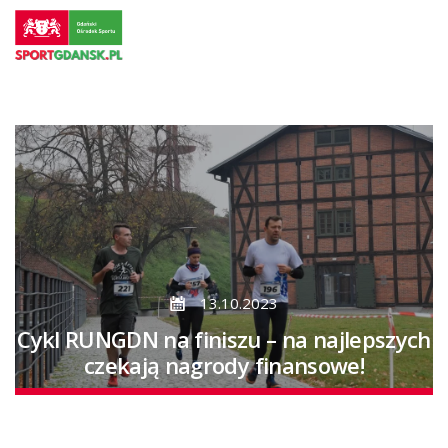
Przejdź
do
strony
głównej
Przejdź
do
treści
13.10.2023
Cykl RUNGDN na finiszu – na najlepszych
czekają nagrody finansowe!