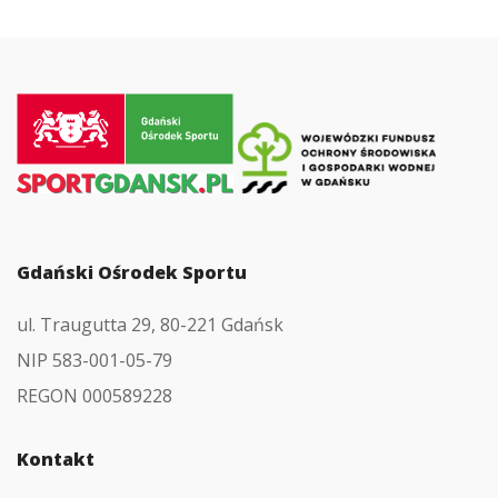
Przejdź
do
strony
głównej
Gdański Ośrodek Sportu
ul. Traugutta 29, 80-221 Gdańsk
NIP 583-001-05-79
REGON 000589228
Kontakt