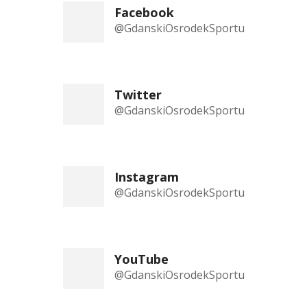
Facebook
@GdanskiOsrodekSportu
Twitter
@GdanskiOsrodekSportu
Instagram
@GdanskiOsrodekSportu
YouTube
@GdanskiOsrodekSportu