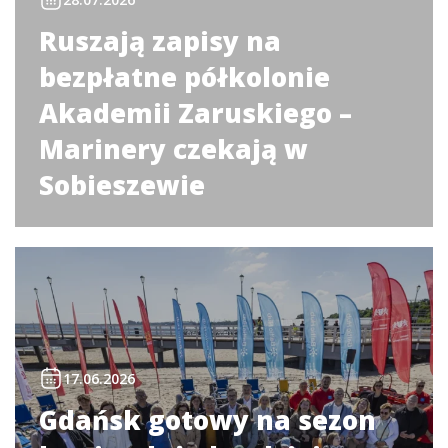
Ruszają zapisy na
bezpłatne półkolonie
Akademii Zaruskiego –
Marinery czekają w
Sobieszewie
17.06.2026
Gdańsk gotowy na sezon