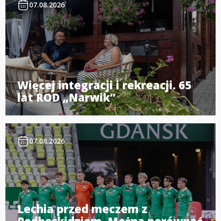
07.08.2026
Więcej integracji i rekreacji. 65
lat ROD „Narwik”
07.08.2026
Lechia przed meczem z