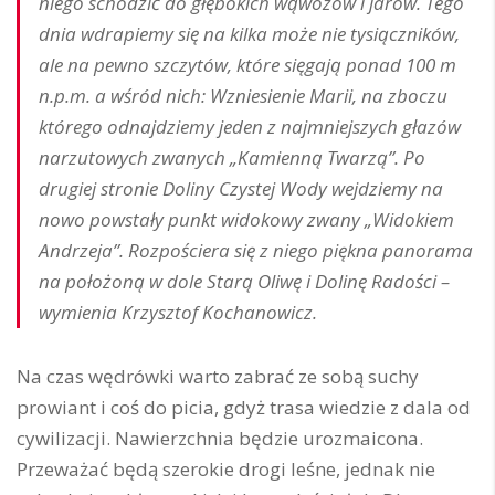
niego schodzić do głębokich wąwozów i jarów. Tego
dnia wdrapiemy się na kilka może nie tysiączników,
ale na pewno szczytów, które sięgają ponad 100 m
n.p.m. a wśród nich: Wzniesienie Marii, na zboczu
którego odnajdziemy jeden z najmniejszych głazów
narzutowych zwanych „Kamienną Twarzą”. Po
drugiej stronie Doliny Czystej Wody wejdziemy na
nowo powstały punkt widokowy zwany „Widokiem
Andrzeja”. Rozpościera się z niego piękna panorama
na położoną w dole Starą Oliwę i Dolinę Radości –
wymienia Krzysztof Kochanowicz.
Na czas wędrówki warto zabrać ze sobą suchy
prowiant i coś do picia, gdyż trasa wiedzie z dala od
cywilizacji. Nawierzchnia będzie urozmaicona.
Przeważać będą szerokie drogi leśne, jednak nie