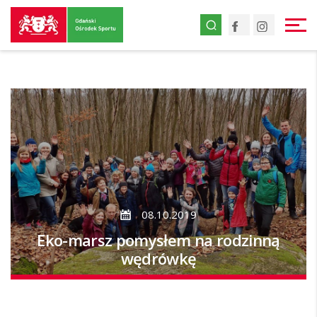
Przejdź
Facebook
Instagr
do
strony
głównej
Przejdź
do
treści
08.10.2019
Eko-marsz pomysłem na rodzinną
wędrówkę