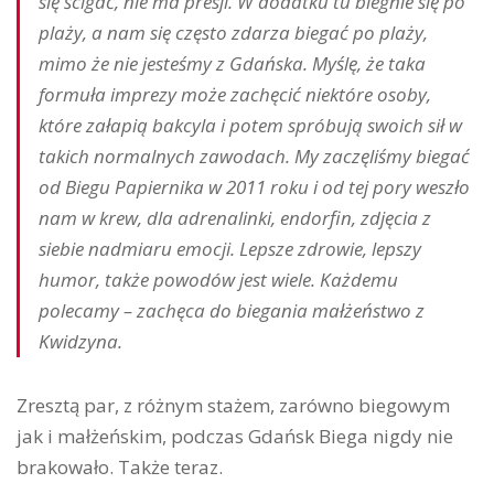
się ścigać, nie ma presji. W dodatku tu biegnie się po
plaży, a nam się często zdarza biegać po plaży,
mimo że nie jesteśmy z Gdańska. Myślę, że taka
formuła imprezy może zachęcić niektóre osoby,
które załapią bakcyla i potem spróbują swoich sił w
takich normalnych zawodach. My zaczęliśmy biegać
od Biegu Papiernika w 2011 roku i od tej pory weszło
nam w krew, dla adrenalinki, endorfin, zdjęcia z
siebie nadmiaru emocji. Lepsze zdrowie, lepszy
humor, także powodów jest wiele. Każdemu
polecamy – zachęca do biegania małżeństwo z
Kwidzyna.
Zresztą par, z różnym stażem, zarówno biegowym
jak i małżeńskim, podczas Gdańsk Biega nigdy nie
brakowało. Także teraz.