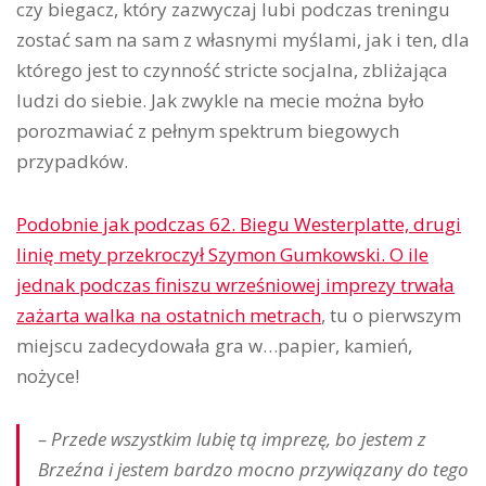
czy biegacz, który zazwyczaj lubi podczas treningu
zostać sam na sam z własnymi myślami, jak i ten, dla
którego jest to czynność stricte socjalna, zbliżająca
ludzi do siebie. Jak zwykle na mecie można było
porozmawiać z pełnym spektrum biegowych
przypadków.
Podobnie jak podczas 62. Biegu Westerplatte, drugi
linię mety przekroczył Szymon Gumkowski. O ile
jednak podczas finiszu wrześniowej imprezy trwała
zażarta walka na ostatnich metrach
, tu o pierwszym
miejscu zadecydowała gra w…papier, kamień,
nożyce!
– Przede wszystkim lubię tą imprezę, bo jestem z
Brzeźna i jestem bardzo mocno przywiązany do tego