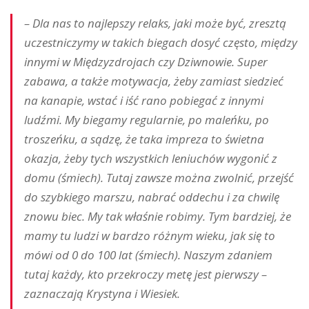
– Dla nas to najlepszy relaks, jaki może być, zresztą
uczestniczymy w takich biegach dosyć często, między
innymi w Międzyzdrojach czy Dziwnowie. Super
zabawa, a także motywacja, żeby zamiast siedzieć
na kanapie, wstać i iść rano pobiegać z innymi
ludźmi. My biegamy regularnie, po maleńku, po
troszeńku, a sądzę, że taka impreza to świetna
okazja, żeby tych wszystkich leniuchów wygonić z
domu (śmiech). Tutaj zawsze można zwolnić, przejść
do szybkiego marszu, nabrać oddechu i za chwilę
znowu biec. My tak właśnie robimy. Tym bardziej, że
mamy tu ludzi w bardzo różnym wieku, jak się to
mówi od 0 do 100 lat (śmiech). Naszym zdaniem
tutaj każdy, kto przekroczy metę jest pierwszy –
zaznaczają Krystyna i Wiesiek.