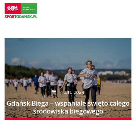
Przejdź
do
strony
głównej
Przejdź
do
treści
12.10.2024
Gdańsk Biega – wspaniałe święto całego
środowiska biegowego