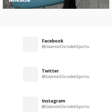
Facebook
@GdanskiOsrodekSportu
Twitter
@GdanskiOsrodekSportu
Instagram
@GdanskiOsrodekSportu