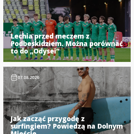
Lechia przed meczem z
Podbeskidziem. Można porównać
to do „Odysei”
07.08.2026
Jak zacząć przygodę z
surfingiem? Powiedzą na Dolnym
Mieście