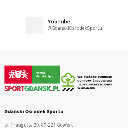
YouTube
@GdanskiOsrodekSportu
Przejdź
do
strony
głównej
Gdański Ośrodek Sportu
ul. Traugutta 29, 80-221 Gdańsk