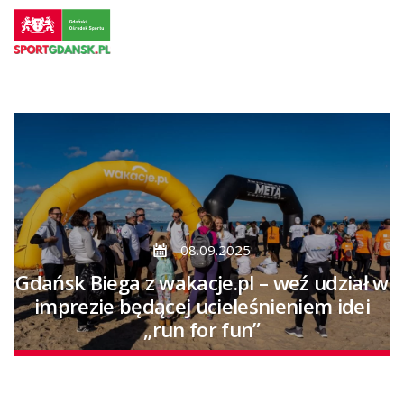
Przejdź
do
strony
głównej
Przejdź
do
treści
08.09.2025
Gdańsk Biega z wakacje.pl – weź udział w
imprezie będącej ucieleśnieniem idei
„run for fun”