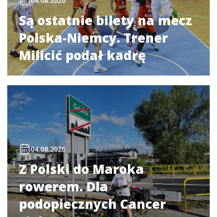
04.08.2026
Są ostatnie bilety na mecz
Polska-Niemcy. Trener
Milicić podał kadrę
04.08.2026
Z Polski do Maroka
rowerem. Dla
podopiecznych Cancer