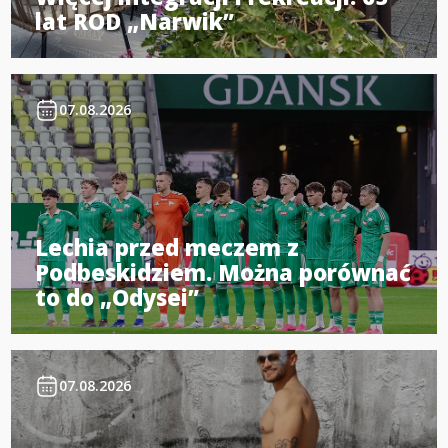
lat ROD „Narwik”
07.08.2026
Lechia przed meczem z
Podbeskidziem. Można porównać
to do „Odysei”
07.08.2026