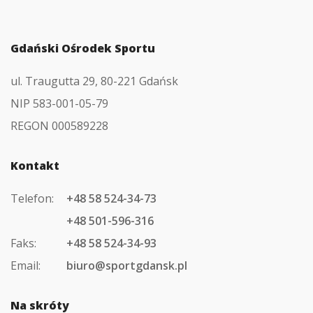
głównej
Gdański Ośrodek Sportu
ul. Traugutta 29, 80-221 Gdańsk
NIP 583-001-05-79
REGON 000589228
Kontakt
Telefon:
+48 58 524-34-73
+48 501-596-316
Faks:
+48 58 524-34-93
Email:
biuro@sportgdansk.pl
Na skróty