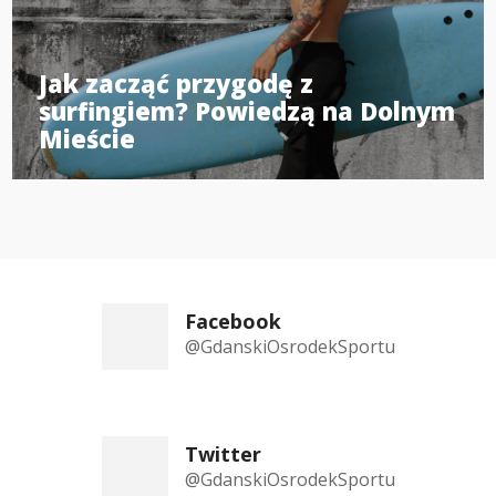
Jak zacząć przygodę z
surfingiem? Powiedzą na Dolnym
Mieście
Facebook
@GdanskiOsrodekSportu
Twitter
@GdanskiOsrodekSportu