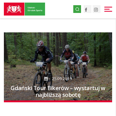
Przejdź
Facebook
Instagr
do
strony
głównej
Przejdź
do
treści
25.09.2019
Gdański Tour Bikerów – wystartuj w
najbliższą sobotę