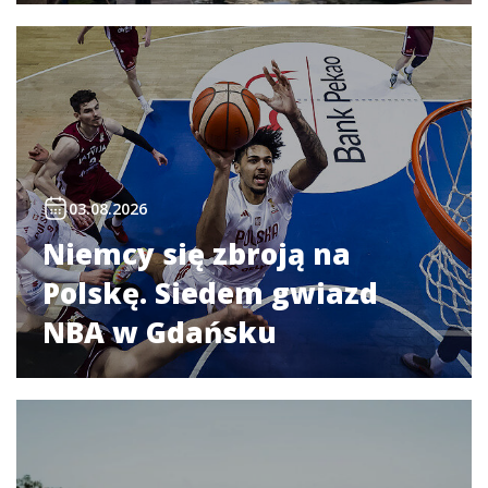
03.08.2026
Niemcy się zbroją na
Polskę. Siedem gwiazd
NBA w Gdańsku