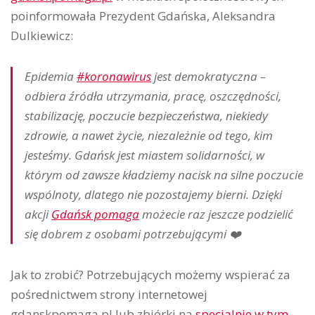
poinformowała Prezydent Gdańska, Aleksandra
Dulkiewicz:
Epidemia
#
koronawirus
jest demokratyczna –
odbiera źródła utrzymania, pracę, oszczędności,
stabilizację, poczucie bezpieczeństwa, niekiedy
zdrowie, a nawet życie, niezależnie od tego, kim
jesteśmy. Gdańsk jest miastem solidarności, w
którym od zawsze kładziemy nacisk na silne poczucie
wspólnoty, dlatego nie pozostajemy bierni. Dzięki
akcji
Gdańsk pomaga
możecie raz jeszcze podzielić
się dobrem z osobami potrzebującymi
❤️
Jak to zrobić? Potrzebujących możemy wspierać za
pośrednictwem strony internetowej
gdanskpomaga.pl lub zbiórki na
specjalnie w tym