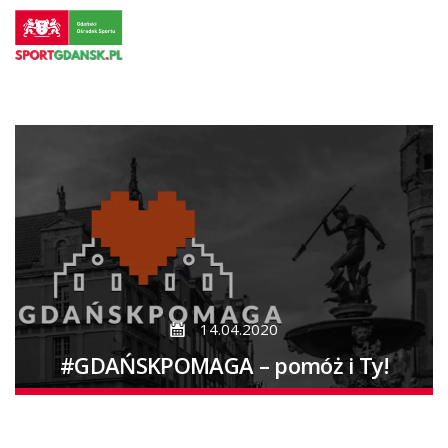
Przejdź
do
strony
głównej
Przejdź
do
treści
14.04.2020
#GDAŃSKPOMAGA – pomóż i Ty!