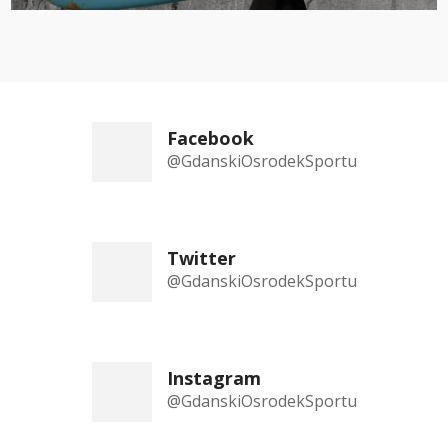
Facebook
@GdanskiOsrodekSportu
Twitter
@GdanskiOsrodekSportu
Instagram
@GdanskiOsrodekSportu