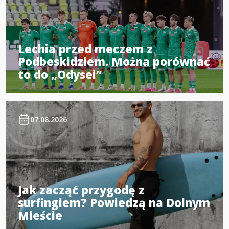
Lechia przed meczem z
Podbeskidziem. Można porównać
to do „Odysei”
07.08.2026
Jak zacząć przygodę z
surfingiem? Powiedzą na Dolnym
Mieście