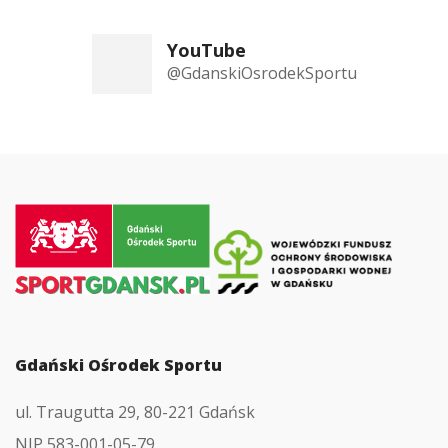
YouTube
@GdanskiOsrodekSportu
Przejdź
do
strony
głównej
Gdański Ośrodek Sportu
ul. Traugutta 29, 80-221 Gdańsk
NIP 583-001-05-79