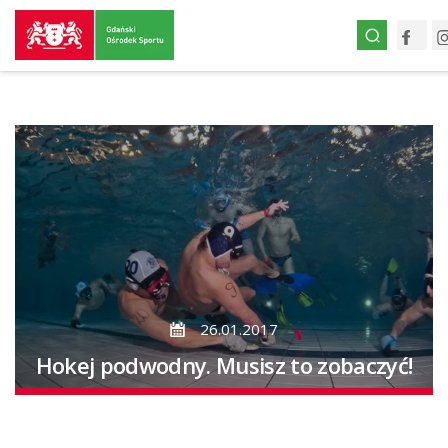
Przejdź
Face
do
strony
głównej
Przejdź
do
treści
26.01.2017
Hokej podwodny. Musisz to zobaczyć!