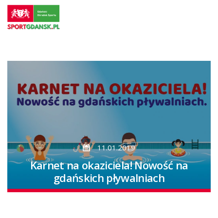
Przejdź
do
strony
głównej
Przejdź
do
treści
11.01.2019
Karnet na okaziciela! Nowość na
gdańskich pływalniach