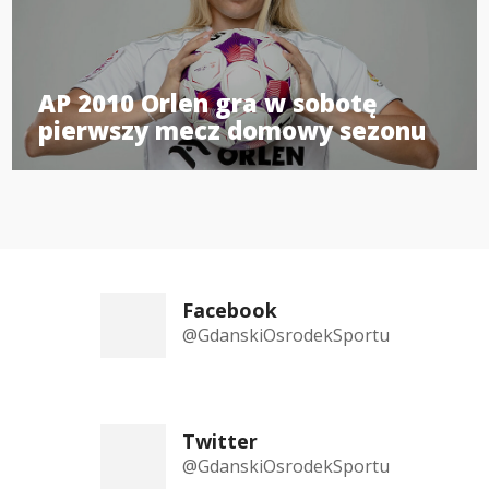
AP 2010 Orlen gra w sobotę
pierwszy mecz domowy sezonu
Facebook
@GdanskiOsrodekSportu
Twitter
@GdanskiOsrodekSportu