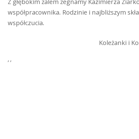
Z głębokim żalem żegnamy Kazimierza Ziarko
współpracownika. Rodzinie i najbliższym sk
współczucia.
Koleżanki i K
’ ’