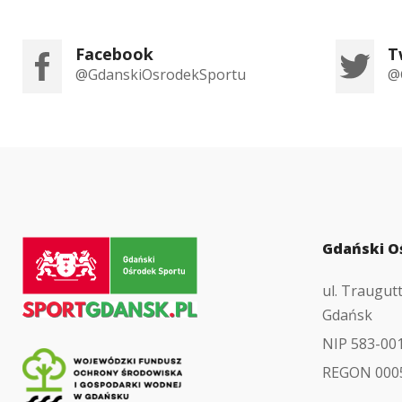
Facebook
T
@GdanskiOsrodekSportu
@
Przejdź
Gdański O
do
ul. Traugut
strony
Gdańsk
głównej
NIP 583-00
REGON 000