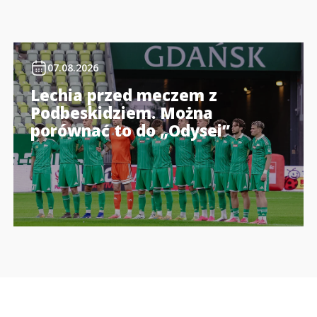
07.08.2026
Lechia przed meczem z
Podbeskidziem. Można
porównać to do „Odysei”