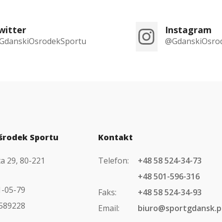
witter
Instagram
GdanskiOsrodekSportu
@GdanskiOsro
środek Sportu
Kontakt
ta 29, 80-221
Telefon:
+48 58 524-34-73
+48 501-596-316
1-05-79
Faks:
+48 58 524-34-93
589228
Email:
biuro@sportgdansk.p