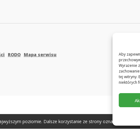
ci
RODO
Mapa serwisu
Aby zapewni
przechowywa
Wyrażenie z
zachowanie 
tej witryny
niektórych f
Ak
ajwyższym poziomie. Dalsze korzystanie ze strony oznacza, że zgadza