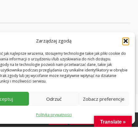
Zarządzaj zgodą
ć jak najlepsze wrażenia, stosujemy technologie takie jak pliki cookie do
Projekt i realizacja:
Tworzenie stron - Noveo
nia informacji o urządzeniu i/lub uzyskiwania do nich dostępu.
gody na te technologie pozwoli nam przetwarzać dane, takie jak
użytkownika podczas przeglądania czy unikalne identyfikatory w obrębie
. Brak zgody lub jej wycofanie może negatywnie wpłynąć na działanie
unkcji i możliwości serwisu.
ceptuj
Odrzuć
Zobacz preferencje
Polityka prywatności
sz się na ich użycie.
Zgoda
Polityka prywatności
Translate »