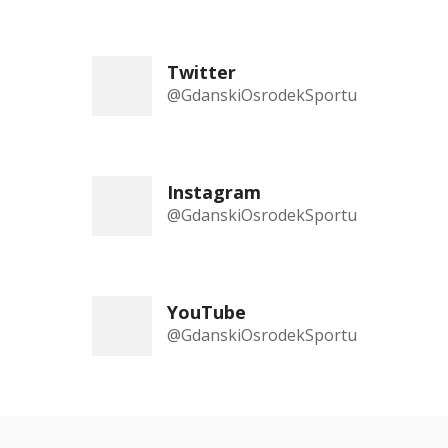
Twitter
@GdanskiOsrodekSportu
Instagram
@GdanskiOsrodekSportu
YouTube
@GdanskiOsrodekSportu