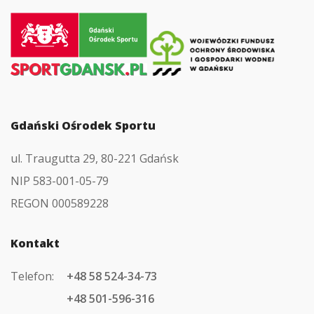
Przejdź
do
strony
głównej
Gdański Ośrodek Sportu
ul. Traugutta 29, 80-221 Gdańsk
NIP 583-001-05-79
REGON 000589228
Kontakt
Telefon:
+48 58 524-34-73
+48 501-596-316