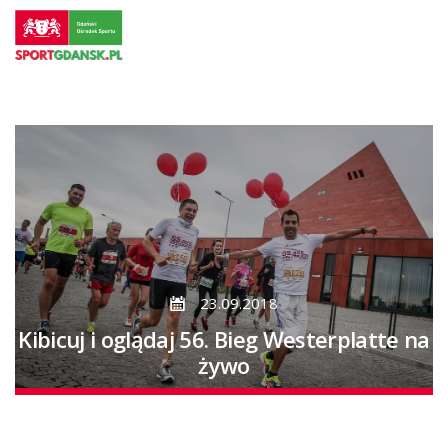
Przejdź
do
strony
głównej
Przejdź
do
treści
23.09.2018
Kibicuj i oglądaj 56. Bieg Westerplatte na
żywo