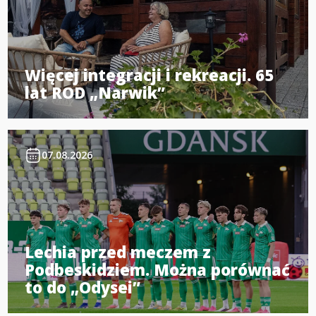
Więcej integracji i rekreacji. 65
lat ROD „Narwik”
07.08.2026
Lechia przed meczem z
Podbeskidziem. Można porównać
to do „Odysei”