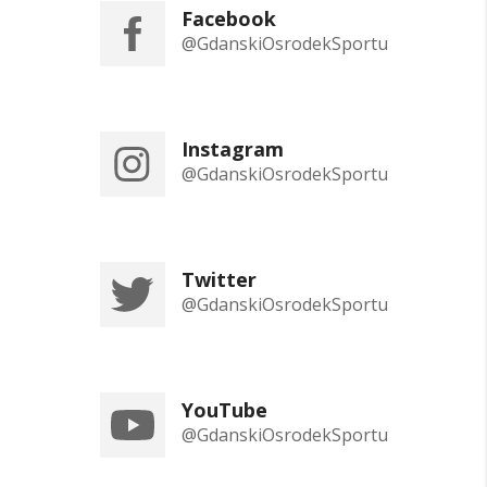
Facebook
@GdanskiOsrodekSportu
Instagram
@GdanskiOsrodekSportu
Twitter
@GdanskiOsrodekSportu
YouTube
@GdanskiOsrodekSportu