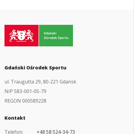
Przejdź
do
strony
głównej
Gdański Ośrodek Sportu
ul. Traugutta 29, 80-221 Gdańsk
NIP 583-001-05-79
REGON 000589228
Kontakt
Telefon:
+48 58 524-34-73