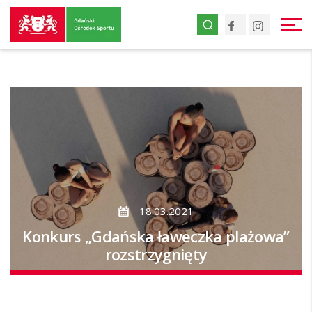
Przejdź
Facebook
Instagr
do
strony
głównej
Przejdź
do
treści
18.03.2021
Konkurs „Gdańska ławeczka plażowa”
rozstrzygnięty