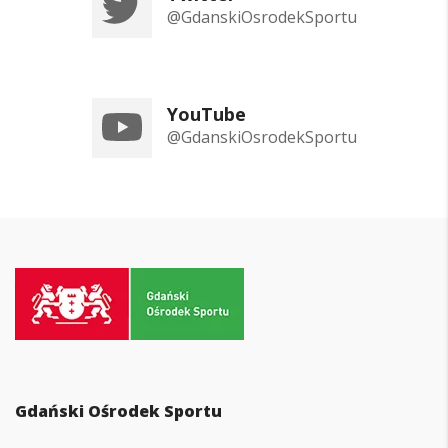
@GdanskiOsrodekSportu
YouTube
@GdanskiOsrodekSportu
Przejdź
do
strony
głównej
Gdański Ośrodek Sportu