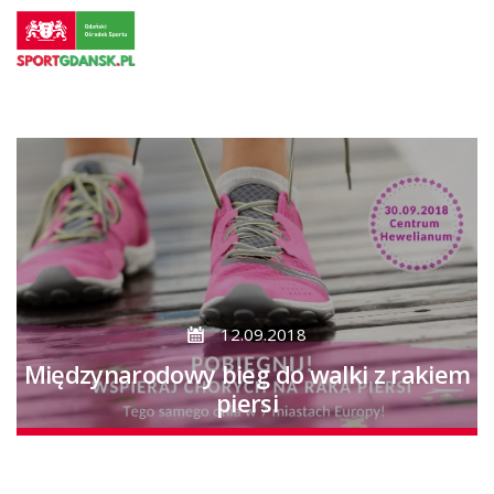
Przejdź
do
strony
głównej
Przejdź
do
treści
12.09.2018
Międzynarodowy bieg do walki z rakiem
piersi