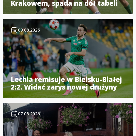
Krakowem, spada na dół tabeli
09.08.2026
Lechia remisuje w Bielsku-Białej
2:2. Widać zarys nowej drużyny
07.08.2026