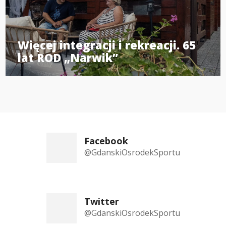
Więcej integracji i rekreacji. 65
lat ROD „Narwik”
Facebook
@GdanskiOsrodekSportu
Twitter
@GdanskiOsrodekSportu