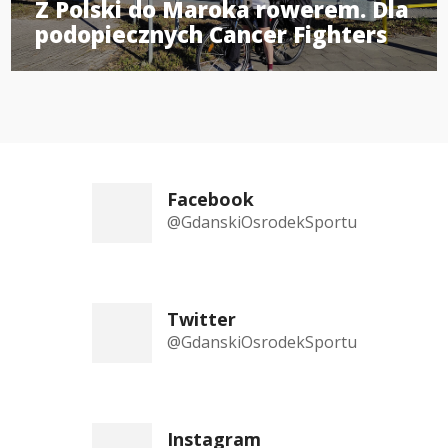
Z Polski do Maroka rowerem. Dla
podopiecznych Cancer Fighters
Facebook
@GdanskiOsrodekSportu
Twitter
@GdanskiOsrodekSportu
Instagram