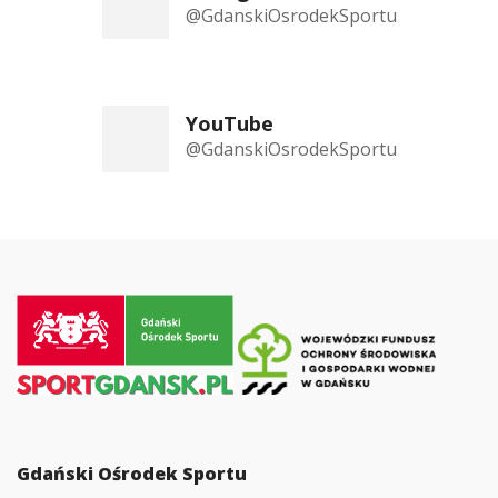
@GdanskiOsrodekSportu
YouTube
@GdanskiOsrodekSportu
Przejdź
do
strony
głównej
Gdański Ośrodek Sportu