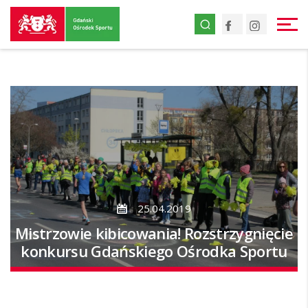
Przejdź
Facebook
Instagr
do
strony
głównej
Przejdź
do
treści
25.04.2019
Mistrzowie kibicowania! Rozstrzygnięcie
konkursu Gdańskiego Ośrodka Sportu