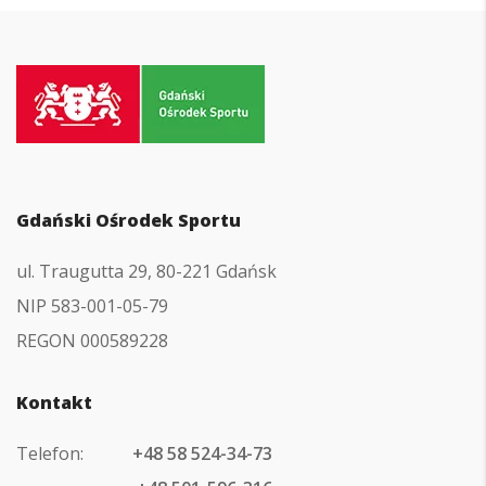
Przejdź
do
strony
głównej
Gdański Ośrodek Sportu
ul. Traugutta 29, 80-221 Gdańsk
NIP 583-001-05-79
REGON 000589228
Kontakt
Telefon:
+48 58 524-34-73