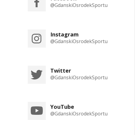
@GdanskiOsrodekSportu
Instagram
@GdanskiOsrodekSportu
Twitter
@GdanskiOsrodekSportu
YouTube
@GdanskiOsrodekSportu