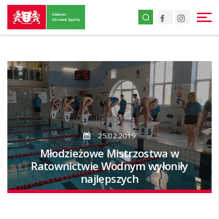
Przejdź
Facebook
Instagr
do
strony
głównej
Przejdź
do
treści
25.02.2019
Młodzieżowe Mistrzostwa w
Ratownictwie Wodnym wyłoniły
najlepszych