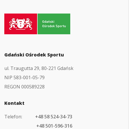
Przejdź
do
strony
głównej
Gdański Ośrodek Sportu
ul. Traugutta 29, 80-221 Gdańsk
NIP 583-001-05-79
REGON 000589228
Kontakt
Telefon:
+48 58 524-34-73
+48 501-596-316