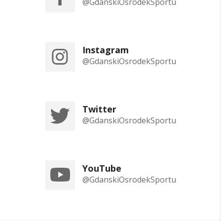
@GdanskiOsrodekSportu
Instagram
@GdanskiOsrodekSportu
Twitter
@GdanskiOsrodekSportu
YouTube
@GdanskiOsrodekSportu