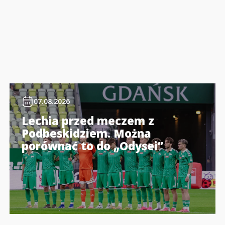
07.08.2026
Lechia przed meczem z
Podbeskidziem. Można
porównać to do „Odysei”