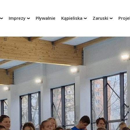
Imprezy
Pływalnie
Kąpieliska
Zaruski
Proje