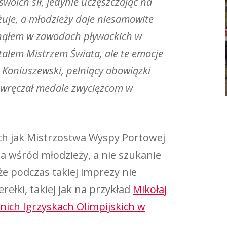
oich sił, jedynie uczęszczając na
żuje, a młodzieży daje niesamowite
gnąłem w zawodach pływackich w
stałem Mistrzem Świata, ale te emocje
Koniuszewski, pełniący obowiązki
 wręczał medale zwycięzcom w
ch jak Mistrzostwa Wyspy Portowej
a wśród młodzieży, a nie szukanie
że podczas takiej imprezy nie
ełki, takiej jak na przykład
Mikołaj
atnich Igrzyskach Olimpijskich w