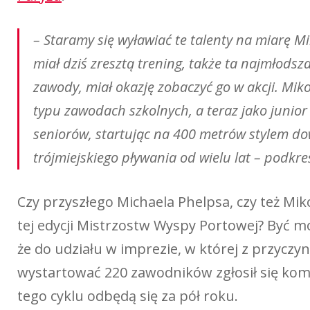
– Staramy się wyławiać te talenty na miarę M
miał dziś zresztą trening, także ta najmłodsz
zawody, miał okazję zobaczyć go w akcji. Miko
typu zawodach szkolnych, a teraz jako junior
seniorów, startując na 400 metrów stylem do
trójmiejskiego pływania od wielu lat – podkre
Czy przyszłego Michaela Phelpsa, czy też Miko
tej edycji Mistrzostw Wyspy Portowej? Być moż
że do udziału w imprezie, w której z przycz
wystartować 220 zawodników zgłosił się kom
tego cyklu odbędą się za pół roku.