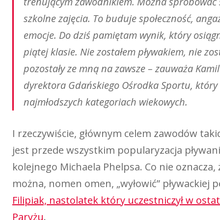
trenującym zawodnikiem. Można spróbować sw
szkolne zajęcia. To buduje społeczność, anga
emocje. Do dziś pamiętam wynik, który osią
piątej klasie. Nie zostałem pływakiem, nie zo
pozostały ze mną na zawsze – zauważa Kamil 
dyrektora Gdańskiego Ośrodka Sportu, który
najmłodszych kategoriach wiekowych.
I rzeczywiście, głównym celem zawodów taki
jest przede wszystkim popularyzacja pływani
kolejnego Michaela Phelpsa. Co nie oznacza, 
można, nomen omen, „wyłowić” pływackiej per
Filipiak, nastolatek który uczestniczył w ost
Paryżu
.