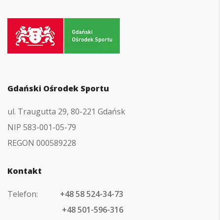
Przejdź
do
strony
głównej
Gdański Ośrodek Sportu
ul. Traugutta 29, 80-221 Gdańsk
NIP 583-001-05-79
REGON 000589228
Kontakt
Telefon:
+48 58 524-34-73
+48 501-596-316