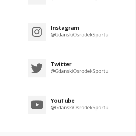
Instagram
@GdanskiOsrodekSportu
Twitter
@GdanskiOsrodekSportu
YouTube
@GdanskiOsrodekSportu