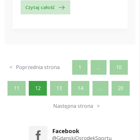
Czytaj całość
< Poprzednia strona
1
…
10
11
12
13
14
…
20
Następna strona >
Facebook
@GdanskiOsrodekSportu