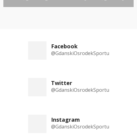
Facebook
@GdanskiOsrodekSportu
Twitter
@GdanskiOsrodekSportu
Instagram
@GdanskiOsrodekSportu