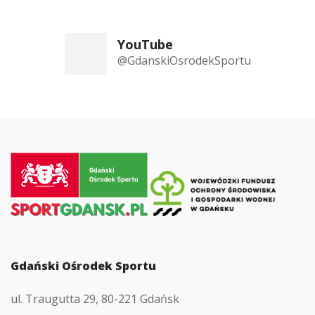
YouTube
@GdanskiOsrodekSportu
Przejdź
do
strony
głównej
Gdański Ośrodek Sportu
ul. Traugutta 29, 80-221 Gdańsk