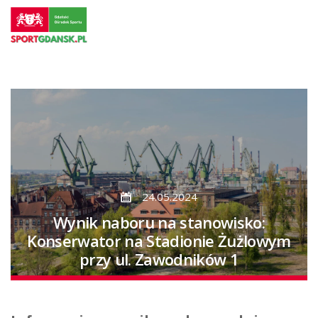
Przejdź
do
strony
głównej
Przejdź
do
treści
24.05.2024
Wynik naboru na stanowisko:
Konserwator na Stadionie Żużlowym
przy ul. Zawodników 1