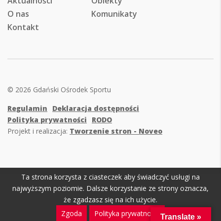
Aktualności
Obiekty
O nas
Komunikaty
Kontakt
© 2026 Gdański Ośrodek Sportu
Regulamin
Deklaracja dostępności
Polityka prywatności
RODO
Projekt i realizacja:
Tworzenie stron - Noveo
Ta strona korzysta z ciasteczek aby świadczyć usługi na
najwyższym poziomie. Dalsze korzystanie ze strony oznacza,
że zgadzasz się na ich użycie.
Zgoda
Polityka prywatności
Translate »