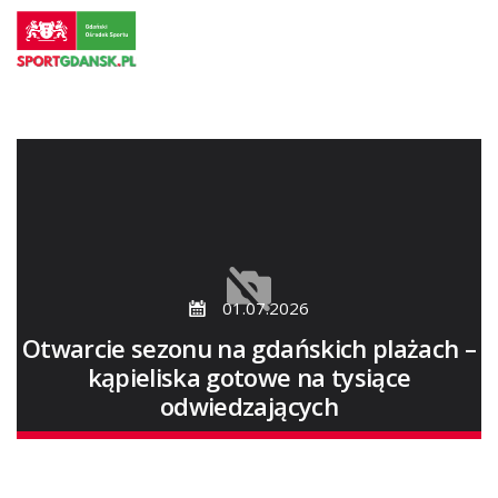
Przejdź
do
strony
głównej
Przejdź
do
treści
01.07.2026
Otwarcie sezonu na gdańskich plażach –
kąpieliska gotowe na tysiące
odwiedzających