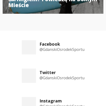
Mieście
Facebook
@GdanskiOsrodekSportu
Twitter
@GdanskiOsrodekSportu
Instagram