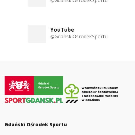
@GdanskiOsrodekSportu
YouTube
@GdanskiOsrodekSportu
Przejdź
do
strony
głównej
Gdański Ośrodek Sportu