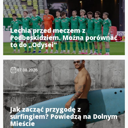
Lechia przed meczem z
Podbeskidziem. Można porównać
to do „Odysei”
07.08.2026
Jak zacząć przygodę z
surfingiem? Powiedzą na Dolnym
Mieście