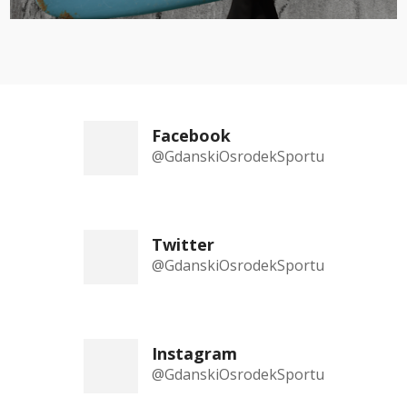
Facebook
@GdanskiOsrodekSportu
Twitter
@GdanskiOsrodekSportu
Instagram
@GdanskiOsrodekSportu