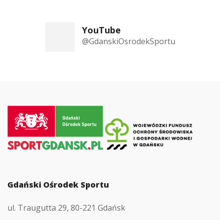
YouTube
@GdanskiOsrodekSportu
Przejdź
do
strony
głównej
Gdański Ośrodek Sportu
ul. Traugutta 29, 80-221 Gdańsk