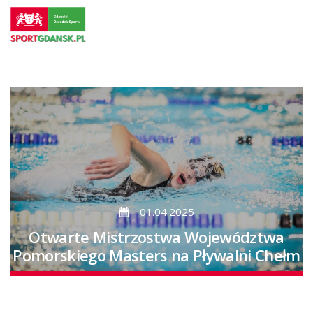
Przejdź
do
strony
głównej
Przejdź
do
treści
01.04.2025
Otwarte Mistrzostwa Województwa
Pomorskiego Masters na Pływalni Chełm