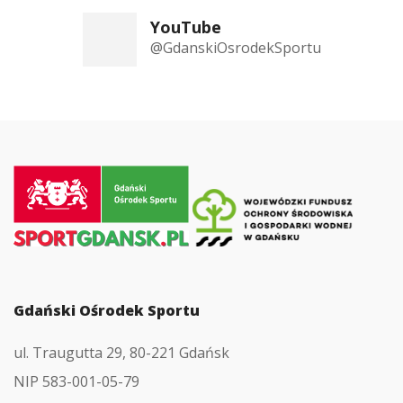
YouTube
@GdanskiOsrodekSportu
Przejdź
do
strony
głównej
Gdański Ośrodek Sportu
ul. Traugutta 29, 80-221 Gdańsk
NIP 583-001-05-79