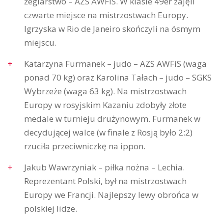
żeglarstwo – AZS AWFiS. W klasie 49er zajęli
czwarte miejsce na mistrzostwach Europy.
Igrzyska w Rio de Janeiro skończyli na ósmym
miejscu.
Katarzyna Furmanek – judo – AZS AWFiS (waga
ponad 70 kg) oraz Karolina Tałach – judo – SGKS
Wybrzeże (waga 63 kg). Na mistrzostwach
Europy w rosyjskim Kazaniu zdobyły złote
medale w turnieju drużynowym. Furmanek w
decydującej walce (w finale z Rosją było 2:2)
rzuciła przeciwniczkę na ippon.
Jakub Wawrzyniak – piłka nożna – Lechia.
Reprezentant Polski, był na mistrzostwach
Europy we Francji. Najlepszy lewy obrońca w
polskiej lidze.