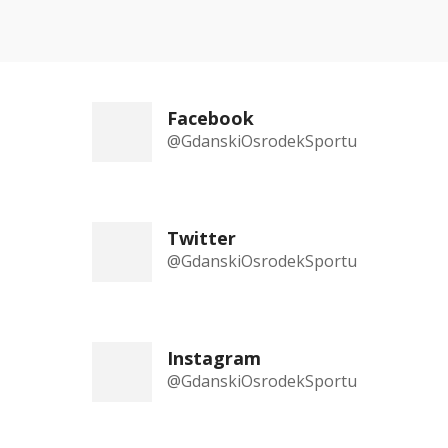
Facebook
@GdanskiOsrodekSportu
Twitter
@GdanskiOsrodekSportu
Instagram
@GdanskiOsrodekSportu