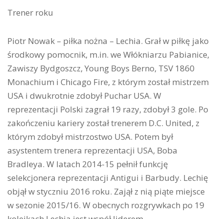
Trener roku
Piotr Nowak – piłka nożna – Lechia. Grał w piłkę jako
środkowy pomocnik, m.in. we Włókniarzu Pabianice,
Zawiszy Bydgoszcz, Young Boys Berno, TSV 1860
Monachium i Chicago Fire, z którym został mistrzem
USA i dwukrotnie zdobył Puchar USA. W
reprezentacji Polski zagrał 19 razy, zdobył 3 gole. Po
zakończeniu kariery został trenerem D.C. United, z
którym zdobył mistrzostwo USA. Potem był
asystentem trenera reprezentacji USA, Boba
Bradleya. W latach 2014-15 pełnił funkcję
selekcjonera reprezentacji Antigui i Barbudy. Lechię
objął w styczniu 2016 roku. Zajął z nią piąte miejsce
w sezonie 2015/16. W obecnych rozgrywkach po 19
kolejkach Lechia jest współ liderem.