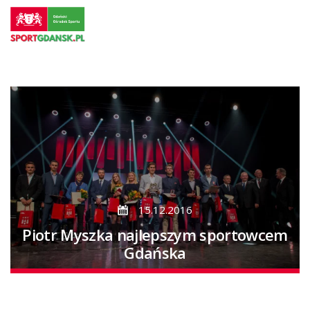
Przejdź
do
strony
głównej
Przejdź
do
treści
15.12.2016
Piotr Myszka najlepszym sportowcem
Gdańska