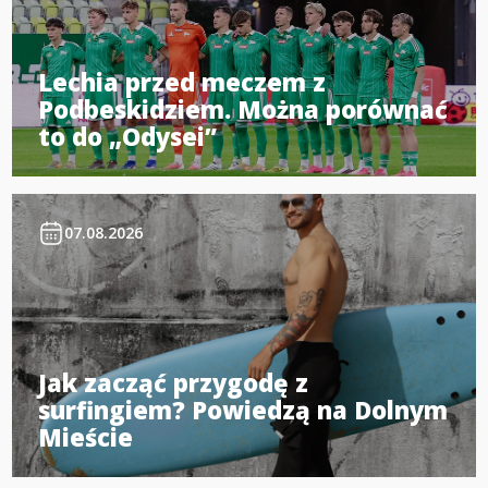
Lechia przed meczem z
Podbeskidziem. Można porównać
to do „Odysei”
07.08.2026
Jak zacząć przygodę z
surfingiem? Powiedzą na Dolnym
Mieście