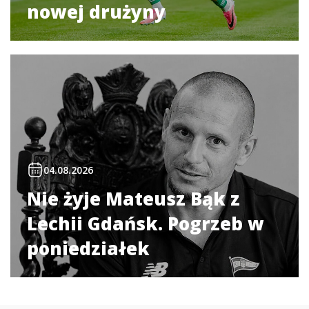
nowej drużyny
04.08.2026
Nie żyje Mateusz Bąk z
Lechii Gdańsk. Pogrzeb w
poniedziałek