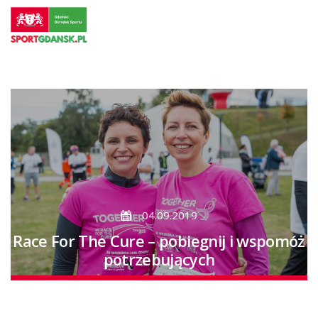
Przejdź
do
strony
głównej
Przejdź
do
treści
04.09.2019
Race For The Cure – pobiegnij i wspomóż
potrzebujących