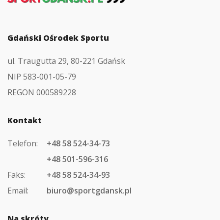
głównej
Gdański Ośrodek Sportu
ul. Traugutta 29, 80-221 Gdańsk
NIP 583-001-05-79
REGON 000589228
Kontakt
Telefon:
+48 58 524-34-73
+48 501-596-316
Faks:
+48 58 524-34-93
Email:
biuro@sportgdansk.pl
Na skróty