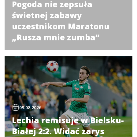
Pogoda nie zepsuła
świetnej zabawy
uczestnikom Maratonu
„Rusza mnie zumba”
09.08.2026
Lechia remisuje w Bielsku-
Białej 2:2. Widać zarys