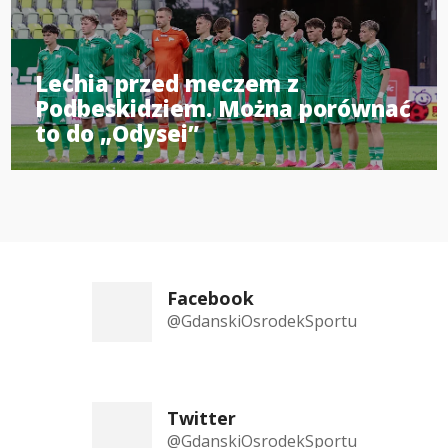
Lechia przed meczem z
Podbeskidziem. Można porównać
to do „Odysei”
Facebook
@GdanskiOsrodekSportu
Twitter
@GdanskiOsrodekSportu