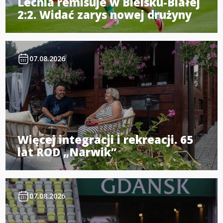
Lechia remisuje w Bielsku-Białej
2:2. Widać zarys nowej drużyny
07.08.2026
Więcej integracji i rekreacji. 65
lat ROD „Narwik”
07.08.2026