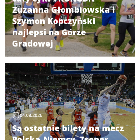
Zuzanna Głombiowska i
Szymon Kopczyński
najlepsi na Górze
Gradowej
04.08.2026
Są ostatnie bilety na mecz
Polska-Niemcy. Trener