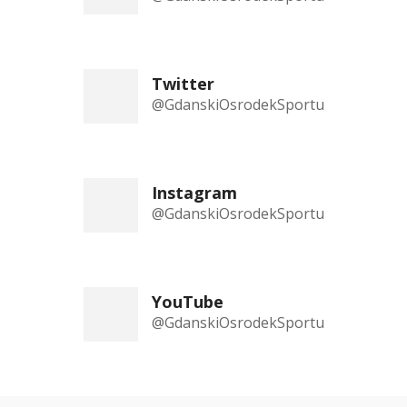
Twitter
@GdanskiOsrodekSportu
Instagram
@GdanskiOsrodekSportu
YouTube
@GdanskiOsrodekSportu