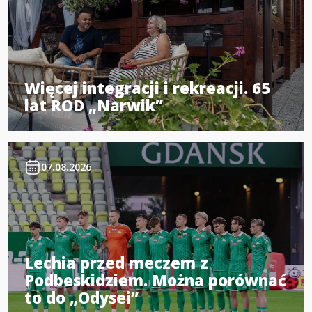
Więcej integracji i rekreacji. 65
lat ROD „Narwik”
07.08.2026
Lechia przed meczem z
Podbeskidziem. Można porównać
to do „Odysei”