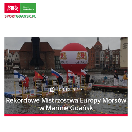
Przejdź
do
strony
głównej
Przejdź
do
treści
09.12.2019
Rekordowe Mistrzostwa Europy Morsów
w Marinie Gdańsk