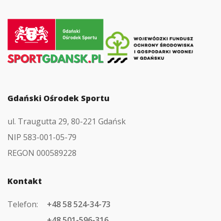
Przejdź
do
strony
głównej
Gdański Ośrodek Sportu
ul. Traugutta 29, 80-221 Gdańsk
NIP 583-001-05-79
REGON 000589228
Kontakt
Telefon:
+48 58 524-34-73
+48 501-596-316