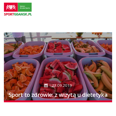
Przejdź
do
strony
głównej
Przejdź
do
treści
23.09.2019
Sport to zdrowie: z wizytą u dietetyka