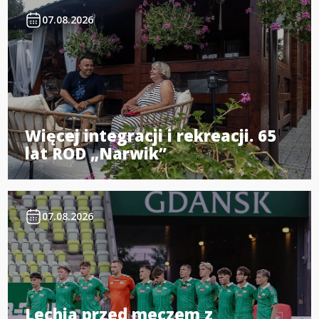
07.08.2026
Więcej integracji i rekreacji. 65
lat ROD „Narwik”
07.08.2026
Lechia przed meczem z