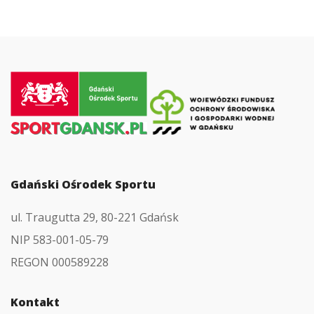
Przejdź
do
strony
głównej
Gdański Ośrodek Sportu
ul. Traugutta 29, 80-221 Gdańsk
NIP 583-001-05-79
REGON 000589228
Kontakt