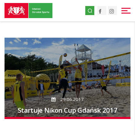
Przejdź
Facebook
Instagr
do
strony
głównej
Przejdź
do
treści
29.06.2017
Startuje Nikon Cup Gdańsk 2017