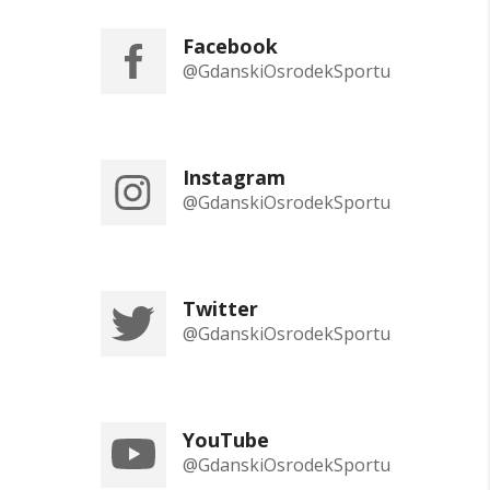
Facebook
@GdanskiOsrodekSportu
Instagram
@GdanskiOsrodekSportu
Twitter
@GdanskiOsrodekSportu
YouTube
@GdanskiOsrodekSportu