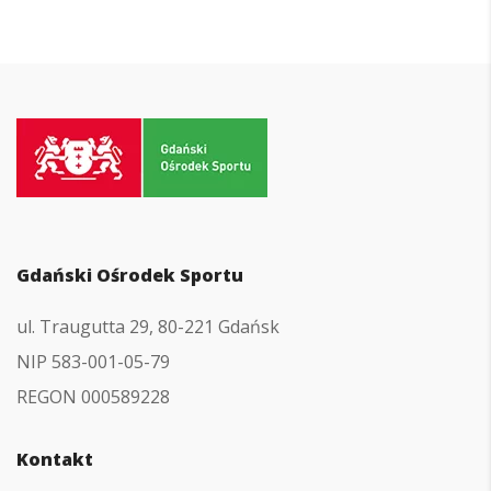
Przejdź
do
strony
głównej
Gdański Ośrodek Sportu
ul. Traugutta 29, 80-221 Gdańsk
NIP 583-001-05-79
REGON 000589228
Kontakt