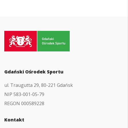
Przejdź
do
strony
głównej
Gdański Ośrodek Sportu
ul. Traugutta 29, 80-221 Gdańsk
NIP 583-001-05-79
REGON 000589228
Kontakt