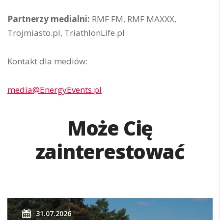
Partnerzy medialni:
RMF FM, RMF MAXXX,
Trojmiasto.pl, TriathlonLife.pl
Kontakt dla mediów:
media@EnergyEvents.pl
Może Cię
zainterestować
31.07.2026