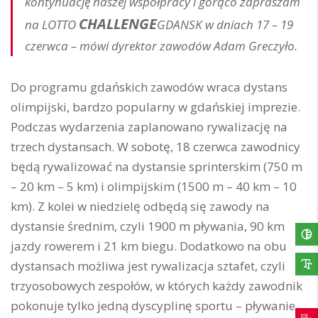
kontynuację naszej współpracy i gorąco zapraszam
CHALLENGE
na LOTTO
GDANSK
w dniach 17 – 19
czerwca – mówi dyrektor zawodów Adam Greczyło.
Do programu gdańskich zawodów wraca dystans
olimpijski, bardzo popularny w gdańskiej imprezie.
Podczas wydarzenia zaplanowano rywalizację na
trzech dystansach. W sobotę, 18 czerwca zawodnicy
będą rywalizować na dystansie sprinterskim (750 m
– 20 km – 5 km) i olimpijskim (1500 m – 40 km – 10
km). Z kolei w niedzielę odbędą się zawody na
dystansie średnim, czyli 1900 m pływania, 90 km
jazdy rowerem i 21 km biegu. Dodatkowo na obu
dystansach możliwa jest rywalizacja sztafet, czyli
trzyosobowych zespołów, w których każdy zawodnik
pokonuje tylko jedną dyscyplinę sportu – pływanie,