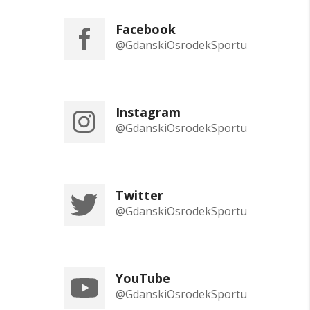
Facebook
@GdanskiOsrodekSportu
Instagram
@GdanskiOsrodekSportu
Twitter
@GdanskiOsrodekSportu
YouTube
@GdanskiOsrodekSportu