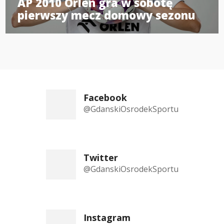
AP 2010 Orlen gra w sobotę
pierwszy mecz domowy sezonu
Facebook
@GdanskiOsrodekSportu
Twitter
@GdanskiOsrodekSportu
Instagram