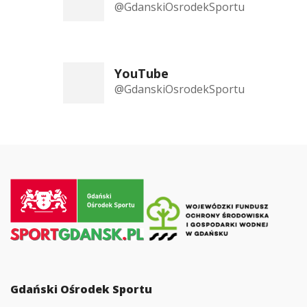
@GdanskiOsrodekSportu
YouTube
@GdanskiOsrodekSportu
Przejdź
do
strony
głównej
Gdański Ośrodek Sportu