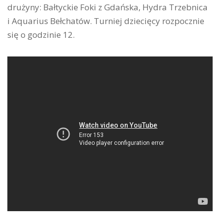
drużyny: Bałtyckie Foki z Gdańska, Hydra Trzebnica
i Aquarius Bełchatów. Turniej dziecięcy rozpocznie
się o godzinie 12.