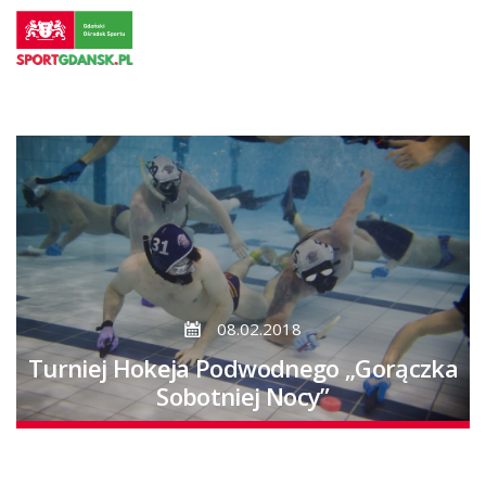
Przejdź
do
strony
głównej
Przejdź
do
treści
08.02.2018
Turniej Hokeja Podwodnego „Gorączka
Sobotniej Nocy”