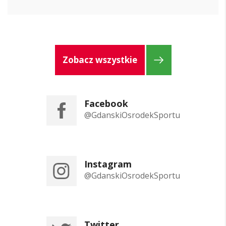
Zobacz wszystkie
Facebook
@GdanskiOsrodekSportu
Instagram
@GdanskiOsrodekSportu
Twitter