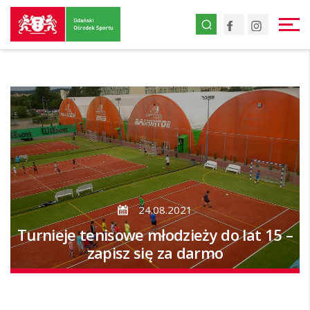
Przejdź
Facebook
Instagr
do
strony
głównej
Przejdź
do
treści
24.08.2021
Turnieje tenisowe młodzieży do lat 15 –
zapisz się za darmo