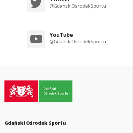
@GdanskiOsrodekSportu
YouTube
@GdanskiOsrodekSportu
Przejdź
do
strony
głównej
Gdański Ośrodek Sportu