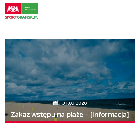
Przejdź
do
strony
głównej
Przejdź
do
treści
31.03.2020
Zakaz wstępu na plaże – [Informacja]