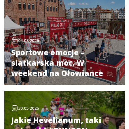
04.08.2026
Sportowe emocje –
siatkarska moc. W
weekend na Ołowiance
30.05.2026
Jakie Hevelianum, taki