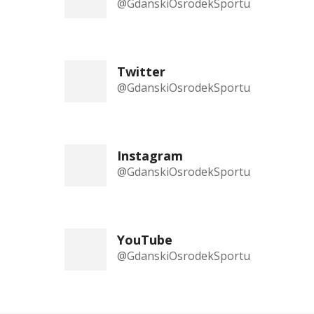
@GdanskiOsrodekSportu
Twitter
@GdanskiOsrodekSportu
Instagram
@GdanskiOsrodekSportu
YouTube
@GdanskiOsrodekSportu