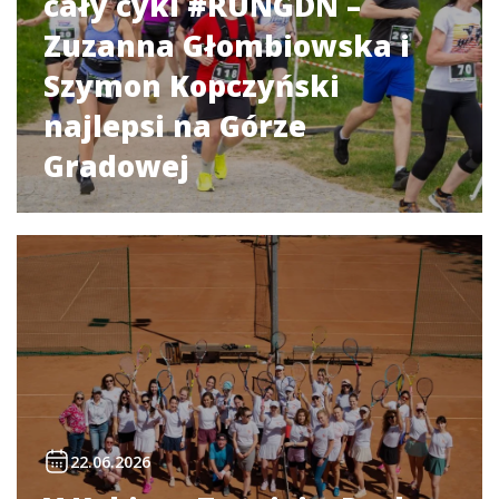
cały cykl #RUNGDN –
Zuzanna Głombiowska i
Szymon Kopczyński
najlepsi na Górze
Gradowej
22.06.2026