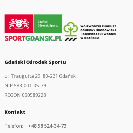
Przejdź
do
strony
głównej
Gdański Ośrodek Sportu
ul. Traugutta 29, 80-221 Gdańsk
NIP 583-001-05-79
REGON 000589228
Kontakt
Telefon:
+48 58 524-34-73