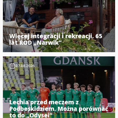
Więcej integracji i rekreacji. 65
lat ROD „Narwik”
07.08.2026
Lechia przed meczem z
Podbeskidziem. Można porównać
to do „Odysei”