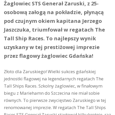
Żaglowiec STS Generał Zaruski, z 25-
osobową załogą na pokładzie, płynącą
pod czujnym okiem kapitana Jerzego
Jaszczuka, triumfował w regatach The
Tall Ship Races. To najlepszy wynik
uzyskany w tej prestiżowej imprezie
przez flagowy żaglowiec Gdańska!
Złoto dla Zaruskiego! Wielki sukces gdańskiej
jednostki flagowej na legendarnych regatach The
Tall Ships Races. Szkolny żaglowiec, w finałowym
biegu z Mariehamn do Szczecina nie miał sobie
równych. To pierwsze zwycięstwo Zaruskiego w tej
renomowanej imprezie. W regatach The Tall Ships
Races STS Generał Zaruski startował kilkukrotnie, raz