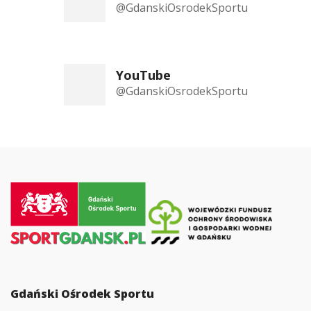
@GdanskiOsrodekSportu
YouTube
@GdanskiOsrodekSportu
Przejdź
do
strony
głównej
Gdański Ośrodek Sportu