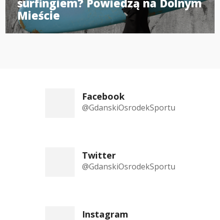
surfingiem? Powiedzą na Dolnym
Mieście
Facebook
@GdanskiOsrodekSportu
Twitter
@GdanskiOsrodekSportu
Instagram