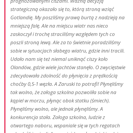
prognozowanymi ciszami. Ważną decyzją
strategiczną okazało się to, którą stroną wziąć
Gotlandię. My poszliśmy prawą burtą z nadzieją na
mniejszą falę. Ale na miejscu wiatr nas nieco
zaskoczył i trochę straciliśmy względem tych co
poszli stroną lewą. Ale za to świetnie poradziliśmy
sobie w sytuacjach słabego wiatru, gdzie inni tracili.
Udało nam się też niemal uniknąć ciszy koło
Olandów, gdzie wiele jachtów stanęło. O zwycięstwie
zdecydowała zdolność do płynięcia z prędkością
choćby 0,5-1 węzła. A Zaruski to potrafi! Płynęliśmy
tak wolno, że załoga szkolna pozwoliła sobie na
kąpiel w morzu, płynąc obok statku (śmiech).
Płynęliśmy wolno, ale jednak płynęliśmy. A
konkurencja stała. Załoga szkolna, ludzie z
otwartego naboru, wspaniale się w tych regatach