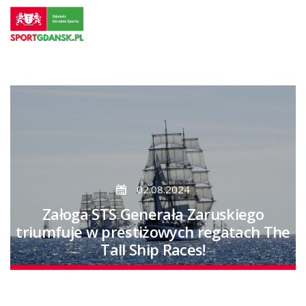
Przejdź
do
strony
głównej
Przejdź
do
treści
02.08.2024
Załoga STS Generała Zaruskiego
triumfuje w prestiżowych regatach The
Tall Ship Races!