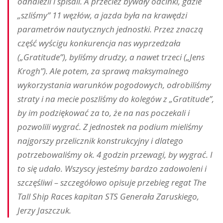
odnaleźli i spisali. A przecież bywały odcinki, gdzie
„szliśmy” 11 węzłów, a jazda była na krawędzi
parametrów nautycznych jednostki. Przez znaczą
część wyścigu konkurencja nas wyprzedzała
(„Gratitude”), byliśmy drudzy, a nawet trzeci („Jens
Krogh”). Ale potem, za sprawą maksymalnego
wykorzystania warunków pogodowych, odrobiliśmy
straty i na mecie poszliśmy do kolegów z „Gratitude”,
by im podziękować za to, że na nas poczekali i
pozwolili wygrać. Z jednostek na podium mieliśmy
najgorszy przelicznik konstrukcyjny i dlatego
potrzebowaliśmy ok. 4 godzin przewagi, by wygrać. I
to się udało. Wszyscy jesteśmy bardzo zadowoleni i
szczęśliwi – szczegółowo opisuje przebieg regat The
Tall Ship Races kapitan STS Generała Zaruskiego,
Jerzy Jaszczuk.