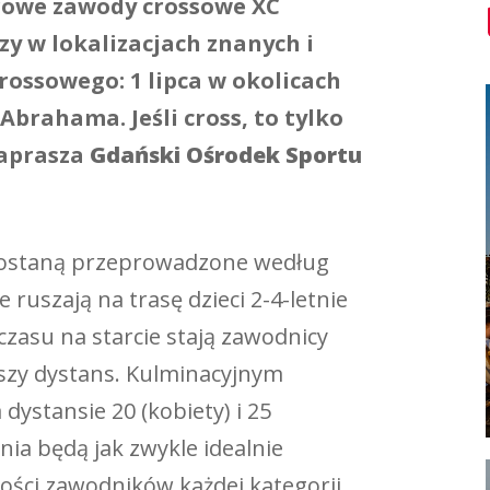
rowe zawody crossowe XC
zy w lokalizacjach znanych i
ossowego: 1 lipca w okolicach
 Abrahama. Jeśli cross, to tylko
Zaprasza
Gdański Ośrodek Sportu
 zostaną przeprowadzone według
ruszają na trasę dzieci 2-4-letnie
zasu na starcie stają zawodnicy
ższy dystans. Kulminacyjnym
dystansie 20 (kobiety) i 25
ia będą jak zwykle idealnie
ości zawodników każdej kategorii.