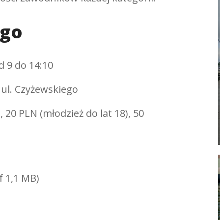
ego
d 9 do 14:10
 ul. Czyżewskiego
), 20 PLN (młodzież do lat 18), 50
f 1,1 MB)