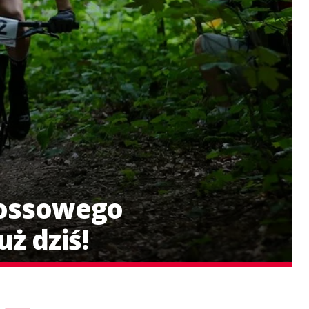
rossowego
uż dziś!