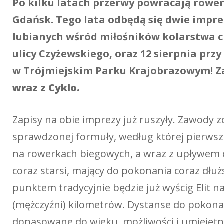
Po kilku latach przerwy powracają rowe
Gdańsk. Tego lata odbędą się dwie impre
lubianych wśród miłośników kolarstwa cr
ulicy Czyżewskiego, oraz 12 sierpnia przy
w Trójmiejskim Parku Krajobrazowym! 
wraz z Cyklo.
Zapisy na obie imprezy już ruszyły. Zawody
sprawdzonej formuły, według której pierwsze 
na rowerkach biegowych, a wraz z upływem c
coraz starsi, mający do pokonania coraz dłu
punktem tradycyjnie będzie już wyścig Elit na 
(mężczyźni) kilometrów. Dystanse do pokonan
dopasowane do wieku, możliwości i umiejętn