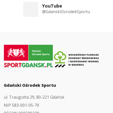
YouTube
@GdanskiOsrodekSportu
Przejdź
do
strony
głównej
Gdański Ośrodek Sportu
ul. Traugutta 29, 80-221 Gdańsk
NIP 583-001-05-79