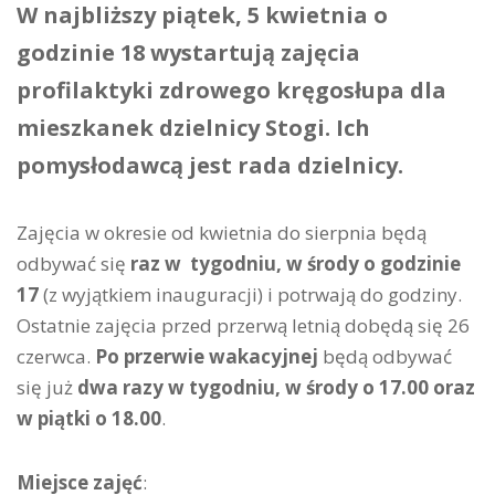
W najbliższy piątek, 5 kwietnia o
godzinie 18 wystartują zajęcia
profilaktyki zdrowego kręgosłupa dla
mieszkanek dzielnicy Stogi. Ich
pomysłodawcą jest rada dzielnicy.
Zajęcia w okresie od kwietnia do sierpnia będą
odbywać się
raz w tygodniu, w środy o godzinie
17
(z wyjątkiem inauguracji) i potrwają do godziny.
Ostatnie zajęcia przed przerwą letnią dobędą się 26
czerwca.
Po przerwie wakacyjnej
będą odbywać
się już
dwa razy w tygodniu, w środy o 17.00 oraz
w piątki o 18.00
.
Miejsce zajęć
: