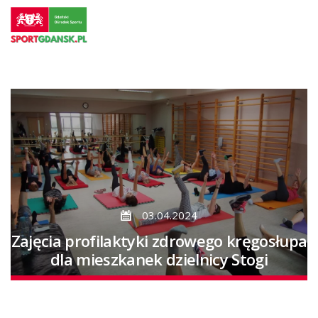
Przejdź
do
strony
głównej
Przejdź
do
treści
03.04.2024
Zajęcia profilaktyki zdrowego kręgosłupa
dla mieszkanek dzielnicy Stogi