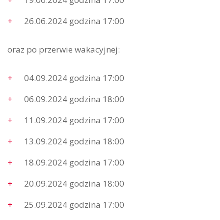
26.06.2024 godzina 17:00
oraz po przerwie wakacyjnej:
04.09.2024 godzina 17:00
06.09.2024 godzina 18:00
11.09.2024 godzina 17:00
13.09.2024 godzina 18:00
18.09.2024 godzina 17:00
20.09.2024 godzina 18:00
25.09.2024 godzina 17:00