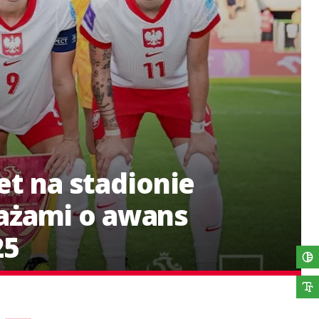
et na stadionie
ażami o awans
25