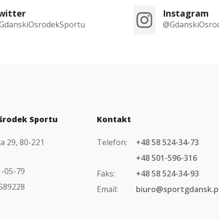
witter
Instagram
GdanskiOsrodekSportu
@GdanskiOsro
środek Sportu
Kontakt
ta 29, 80-221
Telefon:
+48 58 524-34-73
+48 501-596-316
1-05-79
Faks:
+48 58 524-34-93
589228
Email:
biuro@sportgdansk.p