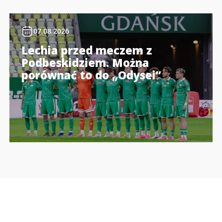
07.08.2026
Lechia przed meczem z
Podbeskidziem. Można
porównać to do „Odysei”