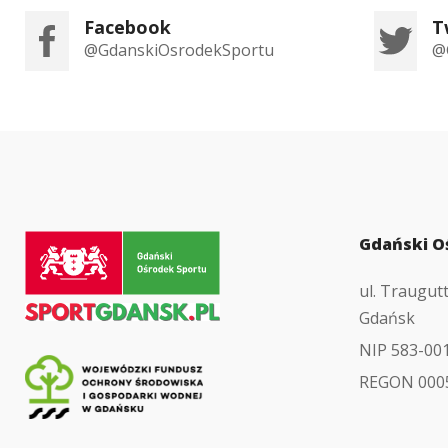
Facebook
T
@GdanskiOsrodekSportu
@
Przejdź
Gdański O
do
ul. Traugut
strony
Gdańsk
głównej
NIP 583-00
REGON 000