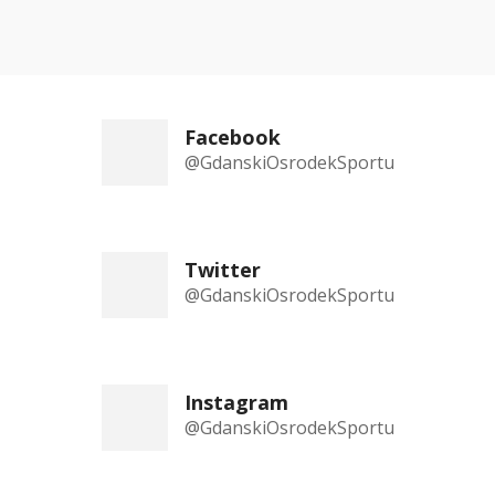
Facebook
@GdanskiOsrodekSportu
Twitter
@GdanskiOsrodekSportu
Instagram
@GdanskiOsrodekSportu