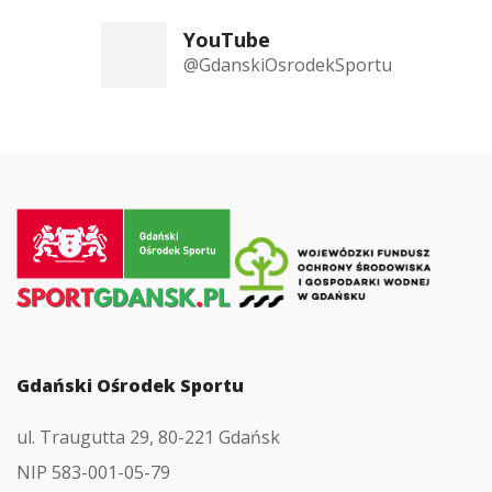
YouTube
@GdanskiOsrodekSportu
Przejdź
do
strony
głównej
Gdański Ośrodek Sportu
ul. Traugutta 29, 80-221 Gdańsk
NIP 583-001-05-79