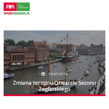
Przejdź
do
strony
głównej
Przejdź
do
treści
16.05.2018
Zmiana terminu Otwarcia Sezonu
Żeglarskiego