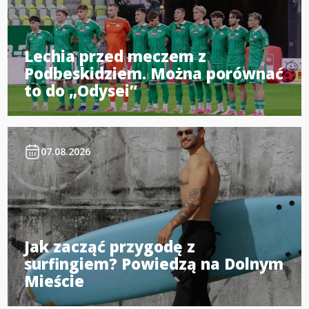
Lechia przed meczem z
Podbeskidziem. Można porównać
to do „Odysei”
07.08.2026
Jak zacząć przygodę z
surfingiem? Powiedzą na Dolnym
Mieście