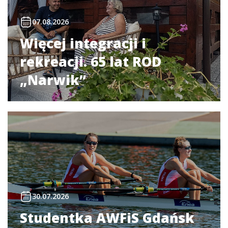
07.08.2026
Więcej integracji i
rekreacji. 65 lat ROD
„Narwik”
30.07.2026
Studentka AWFiS Gdańsk