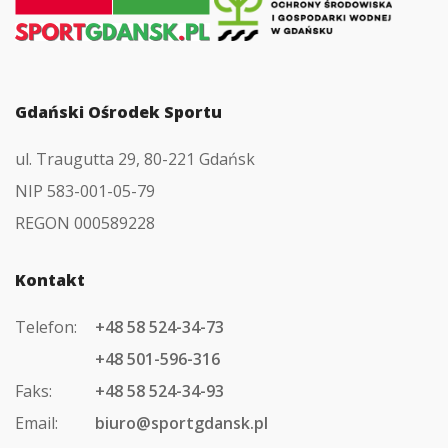
strony
głównej
Gdański Ośrodek Sportu
ul. Traugutta 29, 80-221 Gdańsk
NIP 583-001-05-79
REGON 000589228
Kontakt
Telefon:
+48 58 524-34-73
+48 501-596-316
Faks:
+48 58 524-34-93
Email:
biuro@sportgdansk.pl