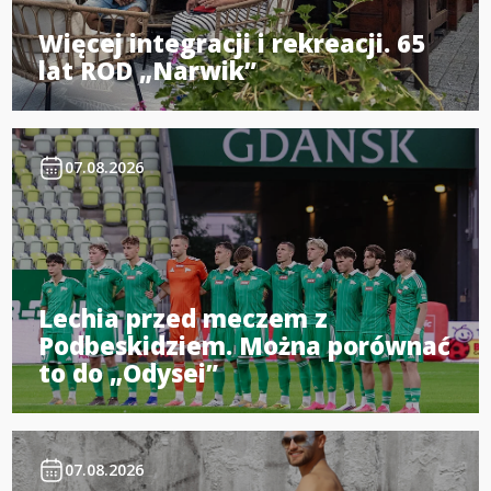
Więcej integracji i rekreacji. 65
lat ROD „Narwik”
07.08.2026
Lechia przed meczem z
Podbeskidziem. Można porównać
to do „Odysei”
07.08.2026