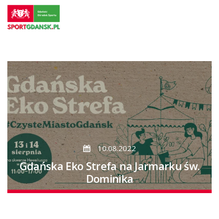
Przejdź
do
strony
głównej
Przejdź
do
treści
10.08.2022
Gdańska Eko Strefa na Jarmarku św.
Dominika