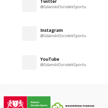
Twitter
@GdanskiOsrodekSportu
Instagram
@GdanskiOsrodekSportu
YouTube
@GdanskiOsrodekSportu
Przejdź
do