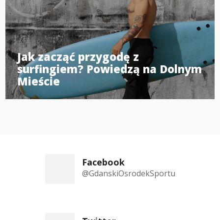
Jak zacząć przygodę z
surfingiem? Powiedzą na Dolnym
Mieście
Facebook
@GdanskiOsrodekSportu