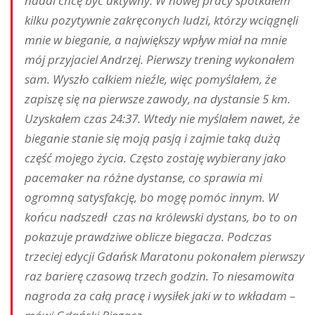
nadal chcę być aktywny. W nowej pracy spotkałem
kilku pozytywnie zakręconych ludzi, którzy wciągnęli
mnie w bieganie, a największy wpływ miał na mnie
mój przyjaciel Andrzej. Pierwszy trening wykonałem
sam. Wyszło całkiem nieźle, więc pomyślałem, że
zapiszę się na pierwsze zawody, na dystansie 5 km.
Uzyskałem czas 24:37. Wtedy nie myślałem nawet, że
bieganie stanie się moją pasją i zajmie taką dużą
część mojego życia. Często zostaję wybierany jako
pacemaker na różne dystanse, co sprawia mi
ogromną satysfakcję, bo mogę pomóc innym. W
końcu nadszedł czas na królewski dystans, bo to on
pokazuje prawdziwe oblicze biegacza. Podczas
trzeciej edycji Gdańsk Maratonu pokonałem pierwszy
raz barierę czasową trzech godzin. To niesamowita
nagroda za całą pracę i wysiłek jaki w to wkładam –