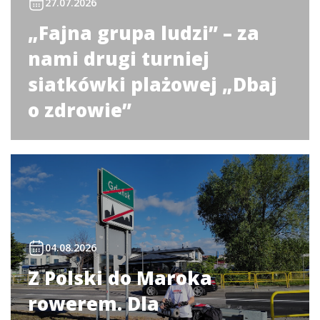
27.07.2026
„Fajna grupa ludzi” – za
nami drugi turniej
siatkówki plażowej „Dbaj
o zdrowie”
04.08.2026
Z Polski do Maroka
rowerem. Dla