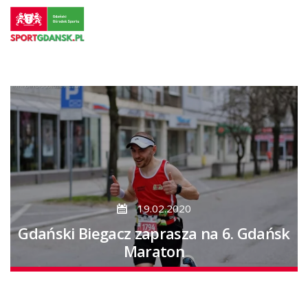
Przejdź
do
strony
głównej
Przejdź
do
treści
19.02.2020
Gdański Biegacz zaprasza na 6. Gdańsk
Maraton