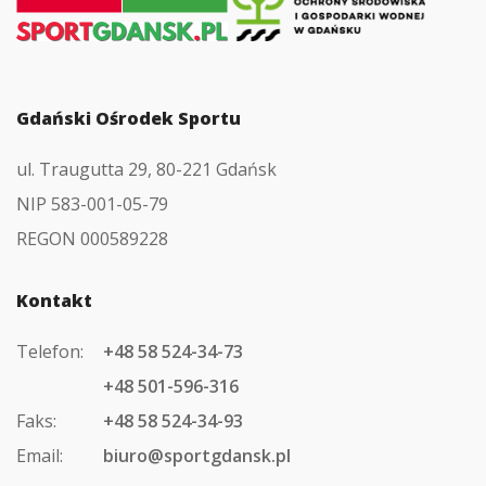
strony
głównej
Gdański Ośrodek Sportu
ul. Traugutta 29, 80-221 Gdańsk
NIP 583-001-05-79
REGON 000589228
Kontakt
Telefon:
+48 58 524-34-73
+48 501-596-316
Faks:
+48 58 524-34-93
Email:
biuro@sportgdansk.pl