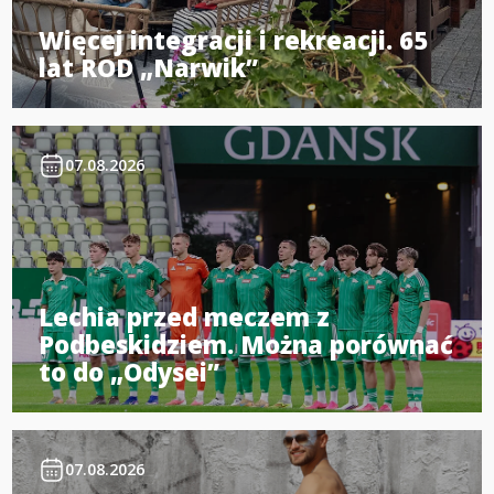
Więcej integracji i rekreacji. 65
lat ROD „Narwik”
07.08.2026
Lechia przed meczem z
Podbeskidziem. Można porównać
to do „Odysei”
07.08.2026