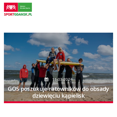
Przejdź
do
strony
głównej
Przejdź
do
treści
11.03.2024
GOS poszukuje ratowników do obsady
dziewięciu kąpielisk