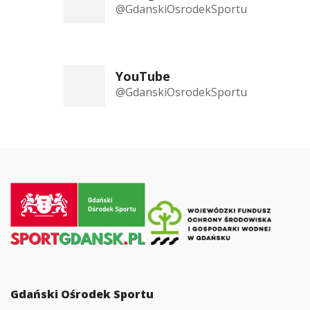
@GdanskiOsrodekSportu
YouTube
@GdanskiOsrodekSportu
Przejdź
do
strony
głównej
Gdański Ośrodek Sportu