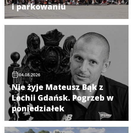
i parkowaniu
04.08.2026
Nie żyje Mateusz Bąk z
Lechii Gdańsk. Pogrzeb w
poniedziałek