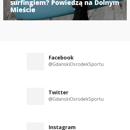
surfingiem? Powiedzą na Dolnym
Mieście
Facebook
@GdanskiOsrodekSportu
Twitter
@GdanskiOsrodekSportu
Instagram