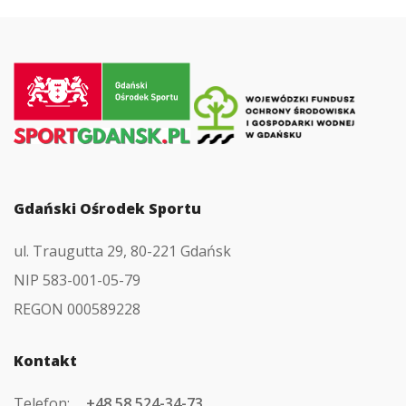
Przejdź
do
strony
głównej
Gdański Ośrodek Sportu
ul. Traugutta 29, 80-221 Gdańsk
NIP 583-001-05-79
REGON 000589228
Kontakt
Telefon:
+48 58 524-34-73