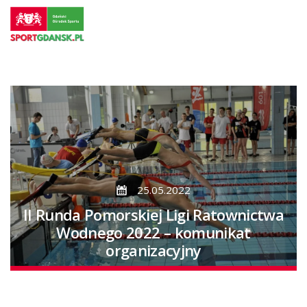
Przejdź
do
strony
głównej
Przejdź
do
treści
25.05.2022
II Runda Pomorskiej Ligi Ratownictwa
Wodnego 2022 – komunikat
organizacyjny