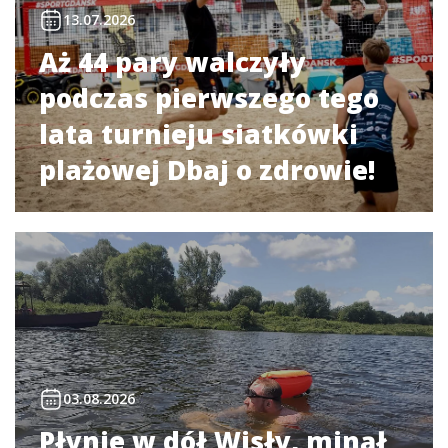
13.07.2026
Aż 44 pary walczyły
podczas pierwszego tego
lata turnieju siatkówki
plażowej Dbaj o zdrowie!
03.08.2026
Płynie w dół Wisły, minął