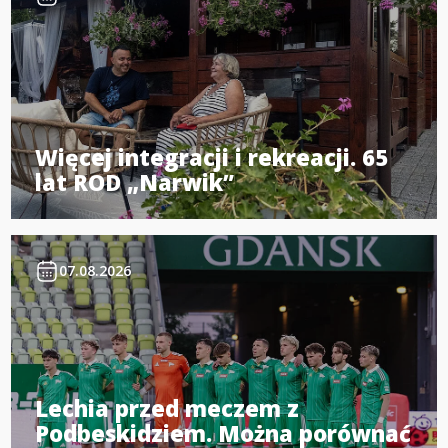
Więcej integracji i rekreacji. 65
lat ROD „Narwik”
07.08.2026
Lechia przed meczem z
Podbeskidziem. Można porównać