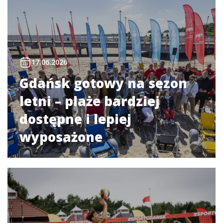
17.06.2026
Gdańsk gotowy na sezon
letni – plaże bardziej
dostępne i lepiej
wyposażone