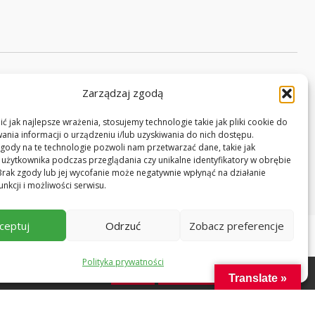
Zarządzaj zgodą
ć jak najlepsze wrażenia, stosujemy technologie takie jak pliki cookie do
Projekt i realizacja:
Tworzenie stron - Noveo
nia informacji o urządzeniu i/lub uzyskiwania do nich dostępu.
gody na te technologie pozwoli nam przetwarzać dane, takie jak
użytkownika podczas przeglądania czy unikalne identyfikatory w obrębie
. Brak zgody lub jej wycofanie może negatywnie wpłynąć na działanie
unkcji i możliwości serwisu.
ceptuj
Odrzuć
Zobacz preferencje
Polityka prywatności
sz się na ich użycie.
Zgoda
Polityka prywatności
Translate »