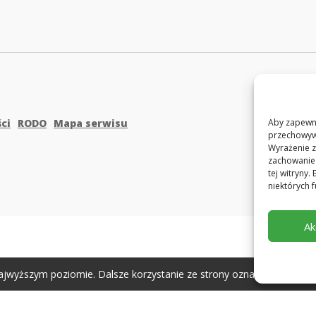
ci
RODO
Mapa serwisu
Aby zapewni
przechowywa
Wyrażenie z
zachowanie 
tej witryny
niektórych f
Ak
ajwyższym poziomie. Dalsze korzystanie ze strony oznacza, że zgadza