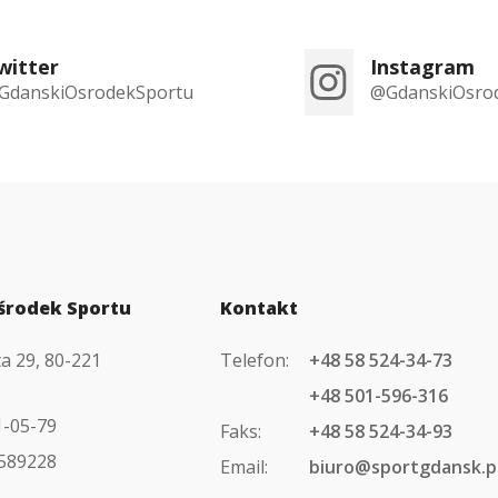
witter
Instagram
GdanskiOsrodekSportu
@GdanskiOsro
środek Sportu
Kontakt
ta 29, 80-221
Telefon:
+48 58 524-34-73
+48 501-596-316
1-05-79
Faks:
+48 58 524-34-93
589228
Email:
biuro@sportgdansk.p