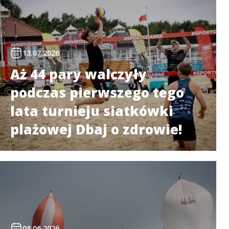
13.07.2026
Aż 44 pary walczyły
podczas pierwszego tego
lata turnieju siatkówki
plażowej Dbaj o zdrowie!
08.06.2026