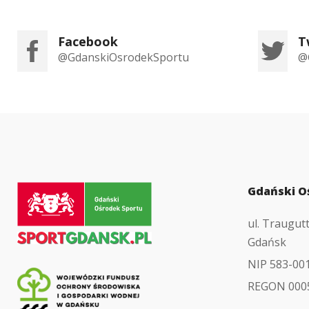
Facebook
T
@GdanskiOsrodekSportu
@
Przejdź
Gdański O
do
ul. Traugut
strony
Gdańsk
głównej
NIP 583-00
REGON 000