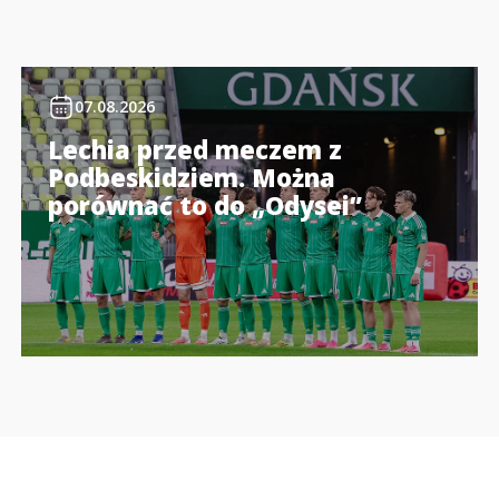
07.08.2026
Lechia przed meczem z
Podbeskidziem. Można
porównać to do „Odysei”