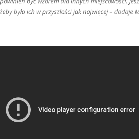
 powinien być wzorem dla innych miejscowości. Je
 żeby było ich w przyszłości jak najwięcej – dodaj