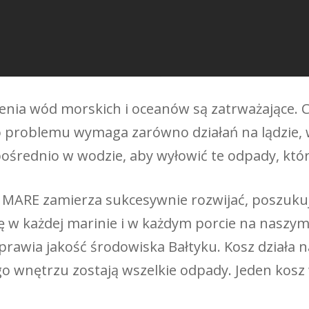
zenia wód morskich i oceanów są zatrważające. C
 problemu wymaga zarówno działań na lądzie, w 
średnio w wodzie, aby wyłowić te odpady, które j
ry MARE zamierza sukcesywnie rozwijać, poszuku
ię w każdej marinie i w każdym porcie na naszym
awia jakość środowiska Bałtyku. Kosz działa na 
o wnętrzu zostają wszelkie odpady. Jeden kosz 