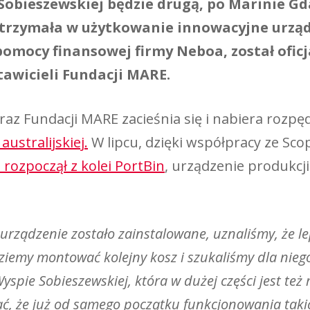
obieszewskiej będzie drugą, po Marinie Gd
otrzymała w użytkowanie innowacyjne urząd
pomocy finansowej firmy Neboa, został ofic
awicieli Fundacji MARE.
z Fundacji MARE zacieśnia się i nabiera rozpę
ustralijskiej.
W lipcu, dzięki współpracy ze Scop
rozpoczął z kolei PortBin
, urządzenie produkcji
urządzenie zostało zainstalowane, uznaliśmy, że le
iemy montować kolejny kosz i szukaliśmy dla niego 
spie Sobieszewskiej, która w dużej części jest też 
ć, że już od samego początku funkcjonowania taki