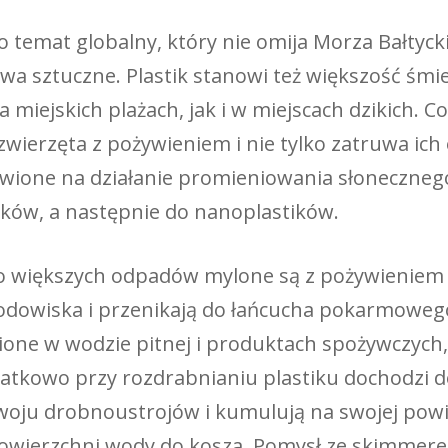
temat globalny, który nie omija Morza Bałtyc
ywa sztuczne. Plastik stanowi też większość śm
 miejskich plażach, jak i w miejscach dzikich. Co 
wierzęta z pożywieniem i nie tylko zatruwa ich
stawione na działanie promieniowania słoneczneg
ików, a następnie do nanoplastików.
 do większych odpadów mylone są z pożywienie
odowiska i przenikają do łańcucha pokarmowego,
zione w wodzie pitnej i produktach spożywczych, 
odatkowo przy rozdrabnianiu plastiku dochodzi 
oju drobnoustrojów i kumulują na swojej powie
 powierzchni wody do kosza. Pomysł ze skimmer