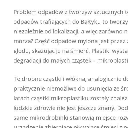
Problem odpadów z tworzyw sztucznych to 
odpadów trafiających do Bałtyku to tworz
niezależnie od lokalizacji, a więc zarówno na
morza? Część odpadów mylona jest przez z
głodu, skazując je na śmierć. Plastiki wy
degradacji do małych cząstek – mikroplast
Te drobne cząstki i włókna, analogicznie
praktycznie niemożliwe do usunięcia ze śr
latach cząstki mikroplastiku zostały znale
ludzkie zdrowie nie jest jeszcze znany. D
same mikrodrobinki stanowią miejsce rozw
urządzenie zbierające pływające śmieci z