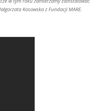
szcze w tym roku zamierzamy zainstalować
e Małgorzata Kosowska z Fundacji MARE.