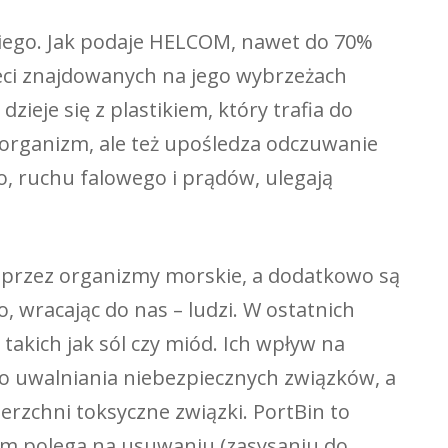
kiego. Jak podaje HELCOM, nawet do 70%
ieci znajdowanych na jego wybrzeżach
dzieje się z plastikiem, który trafia do
 organizm, ale też upośledza odczuwanie
o, ruchu falowego i prądów, ulegają
m przez organizmy morskie, a dodatkowo są
 wracając do nas – ludzi. W ostatnich
takich jak sól czy miód. Ich wpływ na
do uwalniania niebezpiecznych związków, a
rzchni toksyczne związki. PortBin to
em polega na usuwaniu (zasysaniu do