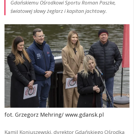
Gdańskiemu Ośrodkowi Sportu Roman Paszke,
światowej sławy żeglarz i kapitan jachtowy.
fot. Grzegorz Mehring/ www.gdansk.pl
Kamil Koniuszewski, dyrektor Gdańskiego Ośrodka