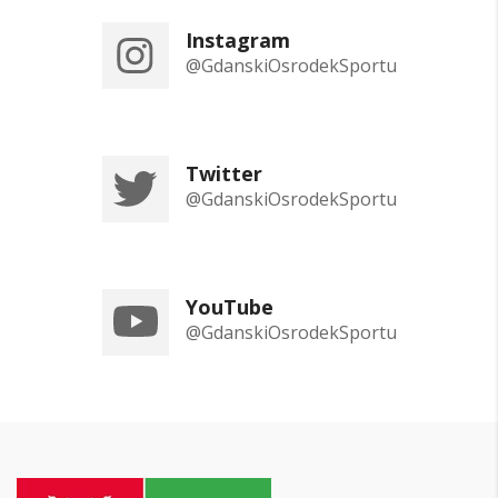
Instagram
@GdanskiOsrodekSportu
Twitter
@GdanskiOsrodekSportu
YouTube
@GdanskiOsrodekSportu
Przejdź