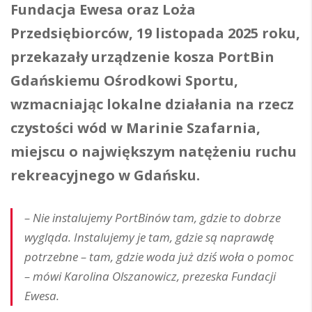
Fundacja Ewesa oraz Loża
Przedsiębiorców, 19 listopada 2025 roku,
przekazały urządzenie kosza PortBin
Gdańskiemu Ośrodkowi Sportu,
wzmacniając lokalne działania na rzecz
czystości wód w Marinie Szafarnia
,
miejscu o najwi
ększym nat
ężeniu ruchu
rekreacyjnego w Gda
ńsku.
– Nie instalujemy PortBinów tam, gdzie to dobrze
wygląda. Instalujemy je tam, gdzie są naprawdę
potrzebne – tam, gdzie woda już dziś woła o pomoc
– mówi Karolina Olszanowicz, prezeska Fundacji
Ewesa.