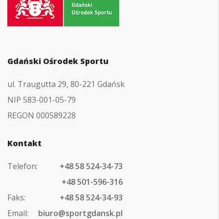
do
strony
głównej
Gdański Ośrodek Sportu
ul. Traugutta 29, 80-221 Gdańsk
NIP 583-001-05-79
REGON 000589228
Kontakt
Telefon:
+48 58 524-34-73
+48 501-596-316
Faks:
+48 58 524-34-93
Email:
biuro@sportgdansk.pl