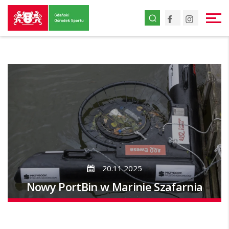
Przejdź
Facebook
Instagr
do
strony
głównej
Przejdź
do
treści
20.11.2025
Nowy PortBin w Marinie Szafarnia