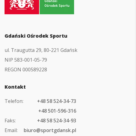
do
strony
głównej
Gdański Ośrodek Sportu
ul. Traugutta 29, 80-221 Gdańsk
NIP 583-001-05-79
REGON 000589228
Kontakt
Telefon:
+48 58 524-34-73
+48 501-596-316
Faks:
+48 58 524-34-93
Email:
biuro@sportgdansk.pl