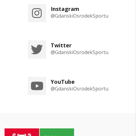
Instagram
@GdanskiOsrodekSportu
Twitter
@GdanskiOsrodekSportu
YouTube
@GdanskiOsrodekSportu
Przejdź