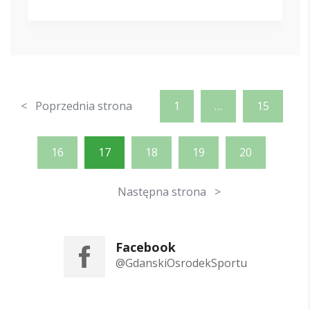
< Poprzednia strona
1
…
15
16
17
18
19
20
Następna strona >
Facebook
@GdanskiOsrodekSportu