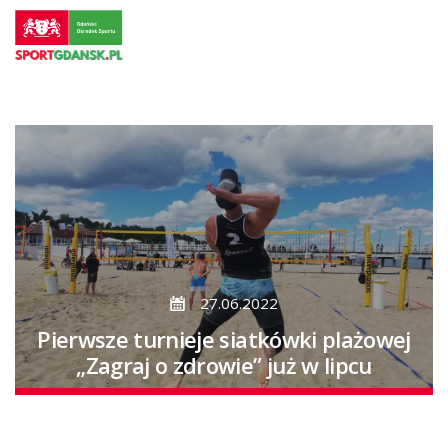
Przejdź
do
strony
głównej
Przejdź
do
treści
27.06.2022
Pierwsze turnieje siatkówki plażowej
„Zagraj o zdrowie” już w lipcu