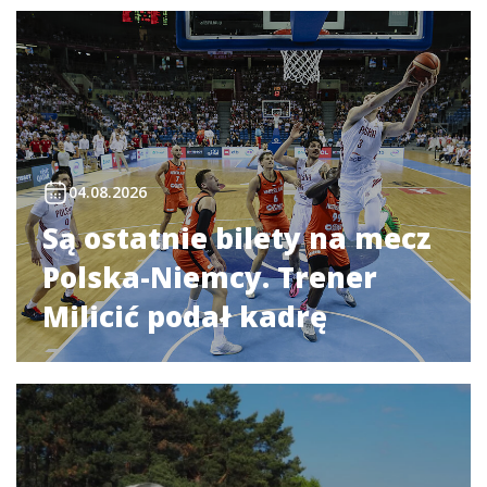
04.08.2026
Są ostatnie bilety na mecz
Polska-Niemcy. Trener
Milicić podał kadrę