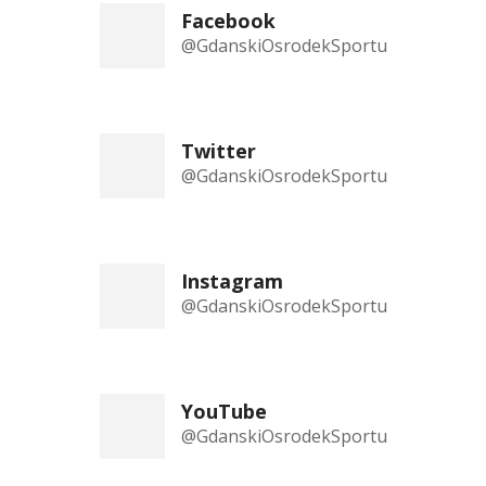
Facebook
@GdanskiOsrodekSportu
Twitter
@GdanskiOsrodekSportu
Instagram
@GdanskiOsrodekSportu
YouTube
@GdanskiOsrodekSportu