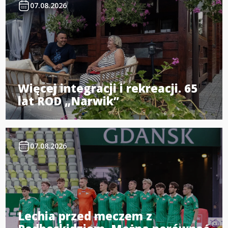
07.08.2026
Więcej integracji i rekreacji. 65
lat ROD „Narwik”
07.08.2026
Lechia przed meczem z