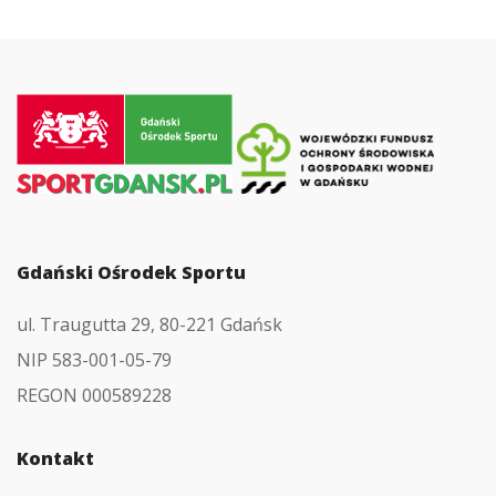
Przejdź
do
strony
głównej
Gdański Ośrodek Sportu
ul. Traugutta 29, 80-221 Gdańsk
NIP 583-001-05-79
REGON 000589228
Kontakt